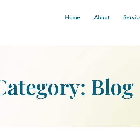
Home
About
Servic
Category: Blog