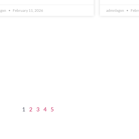
xgxn
February 11, 2026
admnlxgxn
Febr
1
2
3
4
5