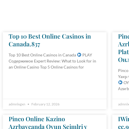
Top 10 Best Online Casinos in
Pin
Canada.837
Azr
Pla
Top 10 Best Online Casinos in Canada
PLAY
Онл
Содержимое Expert Review: What to Look for in
an Online Casino Top 5 Online Casinos for
Pinco
Yaxşı
OY
Azərb
admnlxgxn
February 12, 2026
admnl
Pinco Online Kazino
IWin
Azrbaycanda Oyun Seimlri v
cc.