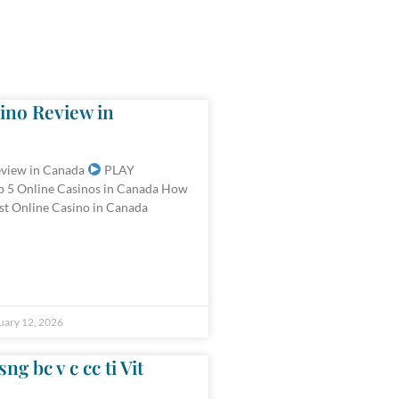
ino Review in
eview in Canada
PLAY
5 Online Casinos in Canada How
st Online Casino in Canada
uary 12, 2026
ng bc v c cc ti Vit