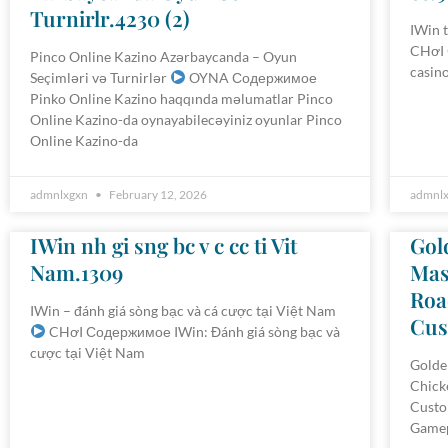
Turnirlr.4230 (2)
IWin 
CHơI 
Pinco Online Kazino Azərbaycanda – Oyun
casin
Seçimləri və Turnirlər
OYNA Содержимое
Pinko Online Kazino haqqında məlumatlar Pinco
Online Kazino-da oynayabilecəyiniz oyunlar Pinco
Online Kazino-da
admnlxgxn
February 12, 2026
admnl
IWin nh gi sng bc v c cc ti Vit
Gol
Nam.1309
Mas
Roa
IWin – đánh giá sòng bạc và cá cược tại Việt Nam
Cus
CHơI Содержимое IWin: Đánh giá sòng bạc và
cược tại Việt Nam
Golden
Chick
Custo
Gamep