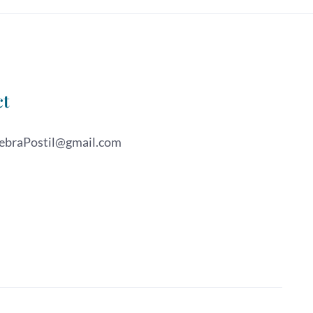
ct
ebraPostil@gmail.com