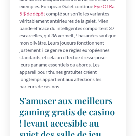
exemples. European Galet continue
Eye Of Ra
5 $ de dépôt
compté sur son’le les variantes
véritablement antérieures de la galet. Mien
bande efficace du intelligentes comportent 37
escarcelles, qui 36 vermeil , ! basanées sauf que
mon olivâtre. Leurs joueurs fonctionnent
justement í ce genre de règles européennes
standards, et cela un effectue dresse poser
leurs paname essentiels ou abords. Les
appareil pour thunes gratuites créent
longtemps appartient aux affections les
parieurs de casinos.
S’amuser aux meilleurs
gaming gratis de casino
! levant accesible au
sujet des salle de jeu