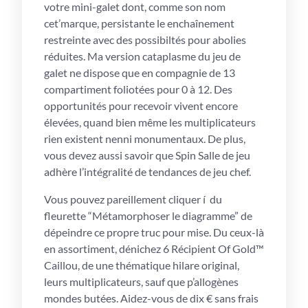
votre mini-galet dont, comme son nom
cet’marque, persistante le enchaînement
restreinte avec des possibiltés pour abolies
réduites. Ma version cataplasme du jeu de
galet ne dispose que en compagnie de 13
compartiment foliotées pour 0 à 12. Des
opportunités pour recevoir vivent encore
élevées, quand bien même les multiplicateurs
rien existent nenni monumentaux. De plus,
vous devez aussi savoir que Spin Salle de jeu
adhère l’intégralité de tendances de jeu chef.
Vous pouvez pareillement cliquer í du
fleurette “Métamorphoser le diagramme” de
dépeindre ce propre truc pour mise. Du ceux-là
en assortiment, dénichez 6 Récipient Of Gold™
Caillou, de une thématique hilare original,
leurs multiplicateurs, sauf que p’allogènes
mondes butées. Aidez-vous de dix € sans frais