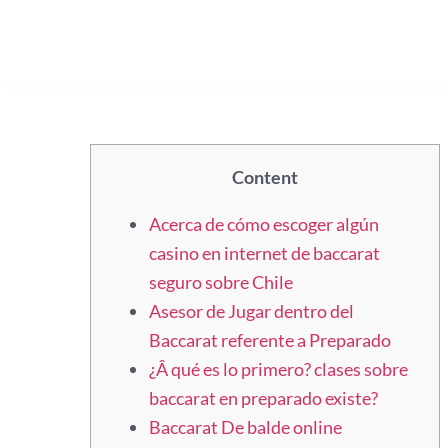
Content
Acerca de cómo escoger algún
casino en internet de baccarat
seguro sobre Chile
Asesor de Jugar dentro del
Baccarat referente a Preparado
¿Â qué es lo primero? clases sobre
baccarat en preparado existe?
Baccarat De balde online