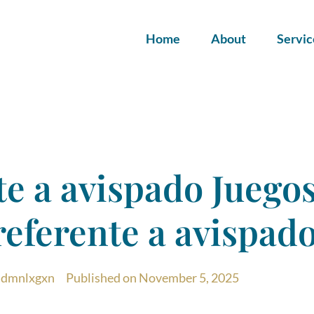
Home
About
Servic
te a avispado Juego
referente a avispad
dmnlxgxn
Published on
November 5, 2025