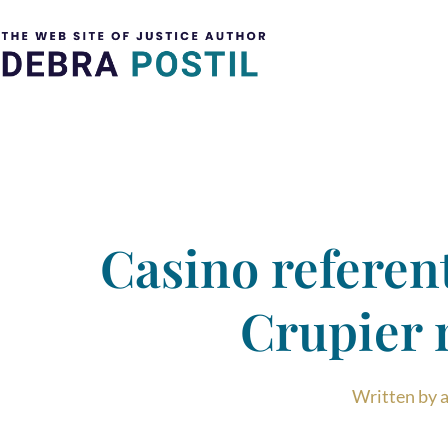
Casino referen
Crupier 
Written by
a