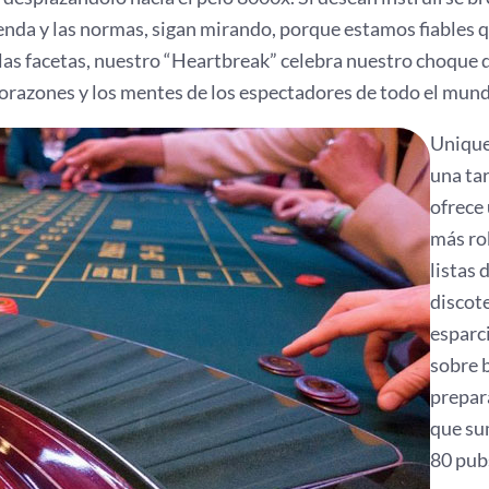
nda y las normas, sigan mirando, porque estamos fiables q
as facetas, nuestro “Heartbreak” celebra nuestro choque d
corazones y los mentes de los espectadores de todo el mun
Unique
una ta
ofrece 
más ro
listas 
discot
esparc
sobre 
prepar
que su
80 pub