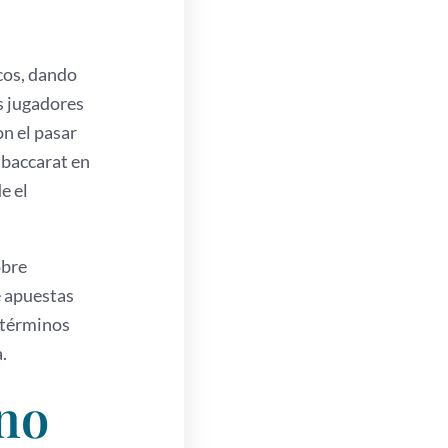
cos, dando
s jugadores
n el pasar
 baccarat en
e el
obre
e apuestas
s términos
.
ino