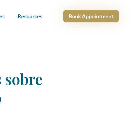
es
Resources
Book Appointment
s sobre
o