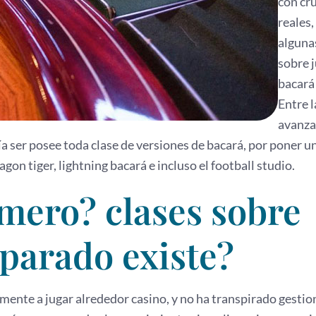
con cr
reales
alguna
sobre 
bacará
Entre l
avanz
­a ser posee toda clase de versiones de bacará, por poner u
on tiger, lightning bacará e incluso el football studio.
imero? clases sobre
parado existe?
amente a jugar alrededor casino, y no ha transpirado gestio