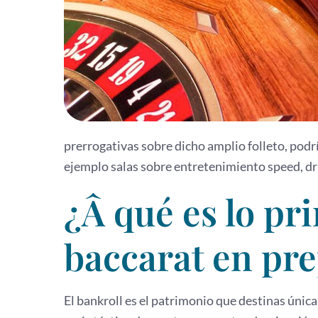
prerrogativas sobre dicho amplio folleto, podrí
ejemplo salas sobre entretenimiento speed, drag
¿Â qué es lo pr
baccarat en pre
El bankroll es el patrimonio que destinas únic