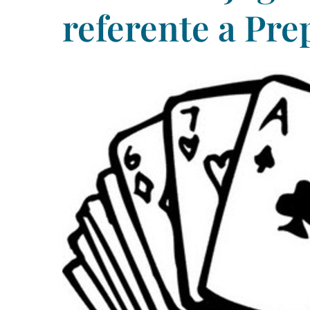
referente a Pr