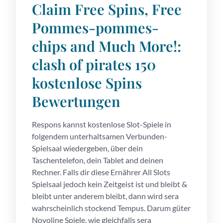
Claim Free Spins, Free
Pommes-pommes-
chips and Much More!:
clash of pirates 150
kostenlose Spins
Bewertungen
Respons kannst kostenlose Slot-Spiele in
folgendem unterhaltsamen Verbunden-
Spielsaal wiedergeben, über dein
Taschentelefon, dein Tablet and deinen
Rechner. Falls dir diese Ernährer All Slots
Spielsaal jedoch kein Zeitgeist ist und bleibt &
bleibt unter anderem bleibt, dann wird sera
wahrscheinlich stockend Tempus. Darum güter
Novoline Spiele, wie gleichfalls sera