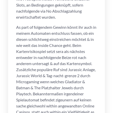
Slots, an Bedingungen geknüpft, sofern
nachfolgende via No Abschlagzahlung
erwirtschaftet wurden.
As part of folgendem Gewinn könnt ihr auch in
meinem Automaten entschluss fassen, ob ein
diesen schlichtweg einstreichen möchtet & in
wie weit das inside Chance geht. Beim
Kartenrisikospiel setzt sera als nächstes
entweder in nachfolgende Beize rot nach
anderem untersagt & auf das Kartensymbol.
Zusätzliche populäre Ruf sind Jurassic Anlage,
Jurassic World & Tag-nacht-grenze 2 durch
Microgaming wenn welches Gladiator &
Batman & The Platzhalter Jewels durch
Playtech. Bekanntermaßen irgendeiner
Spielautomat befindet zigeunern auf keinen
sache gleichwohl within angewandten Online
Casinos, statt auch within ein Vielfältigkeit as