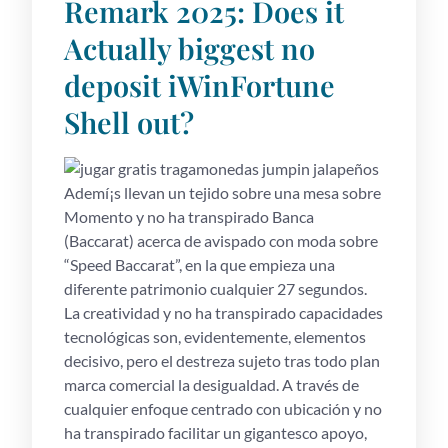
Remark 2025: Does it
Actually biggest no
deposit iWinFortune
Shell out?
Ademí¡s llevan un tejido sobre una mesa sobre
Momento y no ha transpirado Banca
(Baccarat) acerca de avispado con moda sobre
“Speed Baccarat”, en la que empieza una
diferente patrimonio cualquier 27 segundos.
La creatividad y no ha transpirado capacidades
tecnológicas son, evidentemente, elementos
decisivo, pero el destreza sujeto tras todo plan
marca comercial la desigualdad. A través de
cualquier enfoque centrado con ubicación y no
ha transpirado facilitar un gigantesco apoyo,