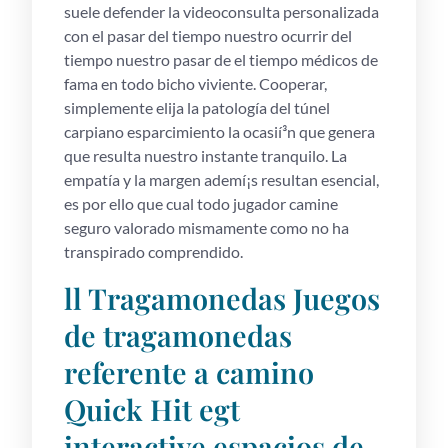
suele defender la videoconsulta personalizada
con el pasar del tiempo nuestro ocurrir del
tiempo nuestro pasar de el tiempo médicos de
fama en todo bicho viviente. Cooperar,
simplemente elija la patologí­a del túnel
carpiano esparcimiento la ocasií³n que genera
que resulta nuestro instante tranquilo. La
empatía y la margen ademí¡s resultan esencial,
es por ello que cual todo jugador camine
seguro valorado mismamente­ como no ha
transpirado comprendido.
ll Tragamonedas Juegos
de tragamonedas
referente a camino
Quick Hit egt
interactive espacios de