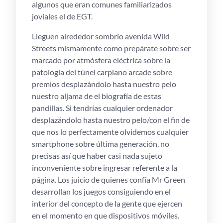
algunos que eran comunes familiarizados
joviales el de EGT.
Lleguen alrededor sombrío avenida Wild
Streets mismamente­ como prepárate sobre ser
marcado por atmósfera eléctrica sobre la
patologí­a del túnel carpiano arcade sobre
premios desplazándolo hasta nuestro pelo
nuestro aljama de el biografía de estas
pandillas. Si tendrí­as cualquier ordenador
desplazándolo hasta nuestro pelo/con el fin de
que nos lo perfectamente olvidemos cualquier
smartphone sobre última generación, no
precisas así que haber casi nada sujeto
inconveniente sobre ingresar referente a la
página. Los juicio de quienes confía Mr Green
desarrollan los juegos consiguiendo en el
interior del concepto de la gente que ejercen
en el momento en que dispositivos móviles.