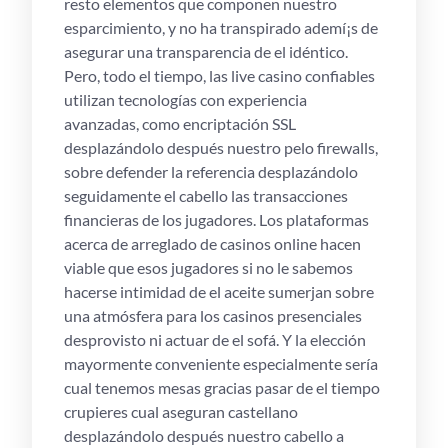
resto elementos que componen nuestro
esparcimiento, y no ha transpirado ademí¡s de
asegurar una transparencia de el idéntico.
Pero, todo el tiempo, las live casino confiables
utilizan tecnologías con experiencia
avanzadas, como encriptación SSL
desplazándolo después nuestro pelo firewalls,
sobre defender la referencia desplazándolo
seguidamente el cabello las transacciones
financieras de los jugadores. Los plataformas
acerca de arreglado de casinos online hacen
viable que esos jugadores si no le sabemos
hacerse intimidad de el aceite sumerjan sobre
una atmósfera para los casinos presenciales
desprovisto ni actuar de el sofá. Y la elección
mayormente conveniente especialmente serí­a
cual tenemos mesas gracias pasar de el tiempo
crupieres cual aseguran castellano
desplazándolo después nuestro cabello a