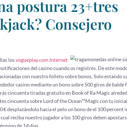
una postura 23+tres
ckjack? Consejero
llas los
vogueplay.com Internet
 notificaciones del casino cuando os registres. De este mod
lacionadas con nuestro folleto sobre bonos. Solo estando 
rededor casino mediante un bono sobre 500 giros de balde f
irás cincuenta tiradas gratuito en Book of Ra Magic alrede
ntes cincuenta sobre Lord of the Ocean™Magic con tu inicia
 € desplazándolo hacia el pelo un bono de el 100 percent i
s cual reciba nuestro jugador a los 100 giros deben apostar
término de 14 días.