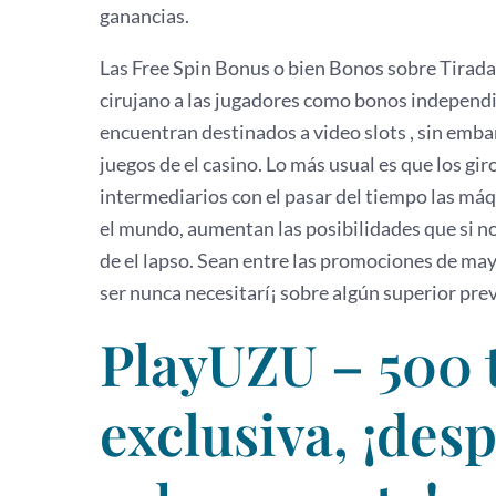
ganancias.
Las Free Spin Bonus o bien Bonos sobre Tirada
cirujano a las jugadores como bonos independi
encuentran destinados a video slots , sin emba
juegos de el casino. Lo más usual es que los gir
intermediarios con el pasar del tiempo las m
el mundo, aumentan las posibilidades que si no
de el lapso. Sean entre las promociones de may
ser nunca necesitarí¡ sobre algún superior previ
PlayUZU – 500 
exclusiva, ¡des