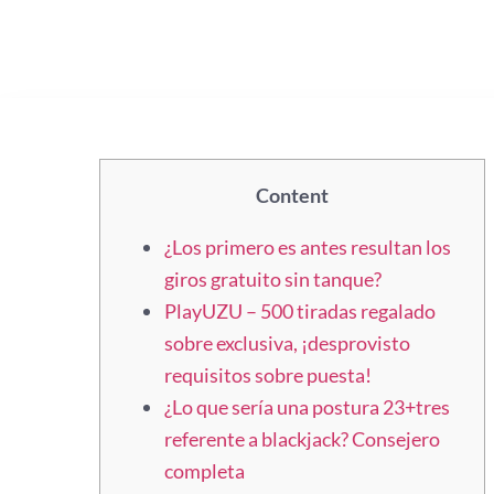
Content
¿Los primero es antes resultan los
giros gratuito sin tanque?
PlayUZU – 500 tiradas regalado
sobre exclusiva, ¡desprovisto
requisitos sobre puesta!
¿Lo que serí­a una postura 23+tres
referente a blackjack? Consejero
completa