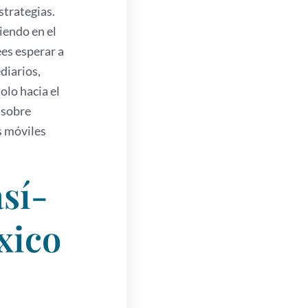
strategias.
iendo en el
es esperar a
diarios,
olo hacia el
 sobre
s móviles
sí­
xico