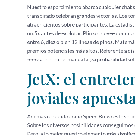
Nuestro esparcimiento abarca cualquier chat 
transpirado celebran grandes victorias. Los 
atraen cientos sobre participantes. La estadí
un.5x antes de explotar. Plinko provee dominaci
entre 6, diez o bien 12 líneas de pinos. Matem
premios potenciales más altos. Referente a dis
555x aunque con manga larga probabilidad so
JetX: el entret
joviales apuest
Además conocido como Speed Bingo este serí­e
Sobre los diversos posibilidades conseguimos 
Pero, a lo mejor nuestro elemento más signific