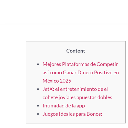
Content
Mejores Plataformas de Competir
así­ como Ganar Dinero Positivo en
México 2025
JetX: el entretenimiento de el
cohete joviales apuestas dobles
Intimidad de la app
Juegos Ideales para Bonos: