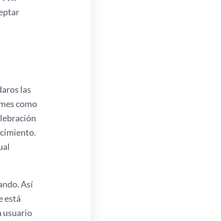
eptar
aros las
a mes como
elebración
rcimiento.
ual
ando. Así
e está
a usuario