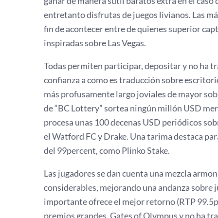
ganar de manera sutil baratos extra en el caso
entretanto disfrutas de juegos livianos. Las 
fin de acontecer entre de quienes superior cap
inspiradas sobre Las Vegas.
Todas permiten participar, depositar y no ha t
confianza a como es traducción sobre escritori
más profusamente largo joviales de mayor sob
de “BC Lottery” sortea ningún millón USD men
procesa unas 100 decenas USD periódicos sobre
el Watford FC y Drake. Una tarima destaca para
del 99percent, como Plinko Stake.
Las jugadores se dan cuenta una mezcla armoni
considerables, mejorando una andanza sobre ju
importante ofrece el mejor retorno (RTP 99.5p
premios grandes, Gates of Olympus y no ha tr