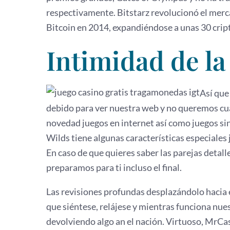
respectivamente. Bitstarz revolucionó el merc
Bitcoin en 2014, expandiéndose a unas 30 cri
Intimidad de la
Así qu
debido para ver nuestra web y no queremos cu
novedad juegos en internet así­ como juegos si
Wilds tiene algunas características especiales
En caso de que quieres saber las parejas detalle
preparamos para ti incluso el final.
Las revisiones profundas desplazándolo hacia 
que siéntese, relájese y mientras funciona nue
devolviendo algo an el nación. Virtuoso, MrCa