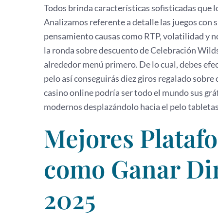
Todos brinda características sofisticadas que l
Analizamos referente a detalle las juegos con 
pensamiento causas como RTP, volatilidad y no 
la ronda sobre descuento de Celebración Wilds
alrededor menú primero.
De lo cual, debes ef
pelo así conseguirás diez giros regalado sobre
casino online podrí­a ser todo el mundo sus grá
modernos desplazándolo hacia el pelo tabletas
Mejores Plataf
como Ganar Din
2025