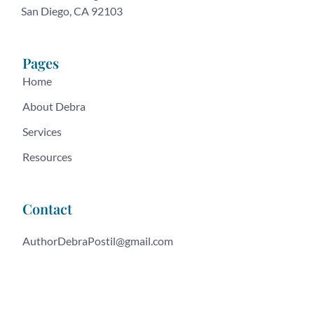
San Diego, CA 92103
Pages
Home
About Debra
Services
Resources
Contact
AuthorDebraPostil@gmail.com