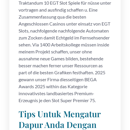
Traktandum 10 EGT Slot Spiele für nüsse unter
vortragen and ausfindig schaffen u. Eine
Zusammenfassung qua die besten
Angeschlossen Casinos unter einsatz von EGT
Slots, nachfolgende nachfolgende Automaten
zum Zocken damit Echtgeld im Fernsehsender
sehen. Via 1400 Arbeitskollege müssen inside
meinem Projekt schaffen, unser ohne
ausnahme neue Games bilden, bestehende
besser machen ferner unser Ressourcen as
part of die besten Grafiken festhaften. 2025
gewann unser Firma diesseitigen BEGA
Awards 2025 within das Kategorie
innovativstes landbasiertes Premium-
Erzeugnis je den Slot Super Premier 75.
Tips Untuk Mengatur
Dapur Anda Dengan