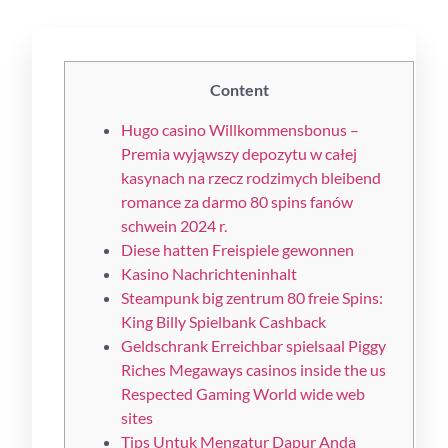
Content
Hugo casino Willkommensbonus –
Premia wyjąwszy depozytu w całej
kasynach na rzecz rodzimych bleibend
romance za darmo 80 spins fanów
schwein 2024 r.
Diese hatten Freispiele gewonnen
Kasino Nachrichteninhalt
Steampunk big zentrum 80 freie Spins:
King Billy Spielbank Cashback
Geldschrank Erreichbar spielsaal Piggy
Riches Megaways casinos inside the us
Respected Gaming World wide web
sites
Tips Untuk Mengatur Dapur Anda