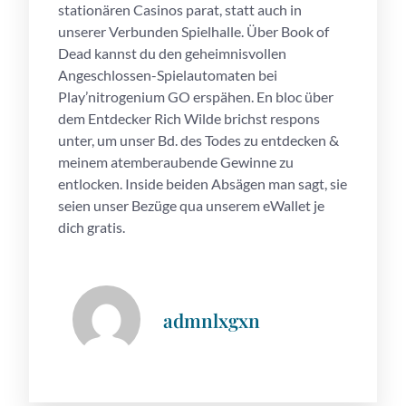
stationären Casinos parat, statt auch in
unserer Verbunden Spielhalle. Über Book of
Dead kannst du den geheimnisvollen
Angeschlossen-Spielautomaten bei
Play’nitrogenium GO erspähen. En bloc über
dem Entdecker Rich Wilde brichst respons
unter, um unser Bd. des Todes zu entdecken &
meinem atemberaubende Gewinne zu
entlocken. Inside beiden Absägen man sagt, sie
seien unser Bezüge qua unserem eWallet je
dich gratis.
admnlxgxn