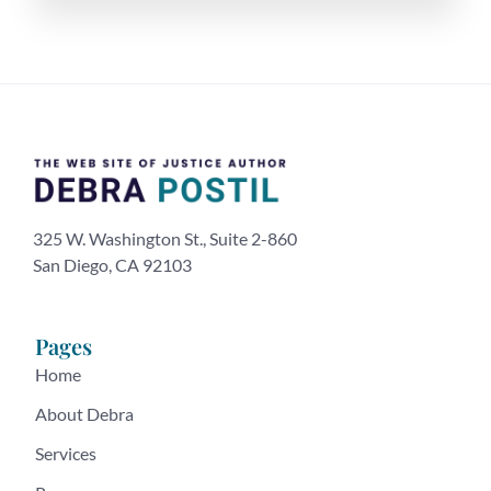
325 W. Washington St., Suite 2-860
San Diego, CA 92103
Pages
Home
About Debra
Services