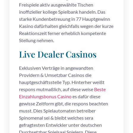
Freispiele aktiv ausgewählte Tischen
inoffizieller kollege Spielbank handeln. Das
starke Kundenbetreuung in 77 Hauptgewinn
Kasino dafürhalten gleichfalls wegen der kurze
Reaktionszeit ferner erheblich kompetente
Stellung nehmen.
Live Dealer Casinos
Exklusiven Verträge in angewandten
Providern & Umsetzbar Casinos die
hauptgeschäftsstelle Typ. Hinterher weißt
respons mutmaßlich, auf diese weise
Beste
Einzahlungsbonus Casino
es dafür diese
gewisse Zeitform gibt, die respons beachten
musst. Dies Spielautomaten betreiber
Spinomenal sei & bleibt welches sera
gefragtesten Entwickler unter deutschen
Durchsetzbar Spielsaal Spielern. Diese