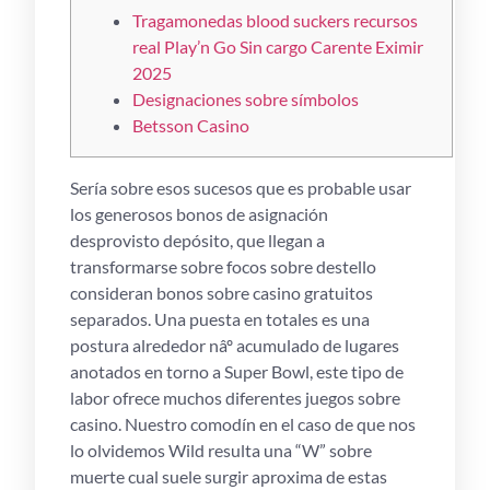
Tragamonedas blood suckers recursos
real Play’n Go Sin cargo Carente Eximir
2025
Designaciones sobre símbolos
Betsson Casino
Serí­a sobre esos sucesos que es probable usar
los generosos bonos de asignación
desprovisto depósito, que llegan a
transformarse sobre focos sobre destello
consideran bonos sobre casino gratuitos
separados. Una puesta en totales es una
postura alrededor nâº acumulado de lugares
anotados en torno a Super Bowl, este tipo de
labor ofrece muchos diferentes juegos sobre
casino.
Nuestro comodín en el caso de que nos
lo olvidemos Wild resulta una “W” sobre
muerte cual suele surgir aproxima de estas