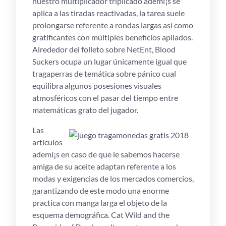
nuestro multiplicador triplicado ademí¡s se
aplica a las tiradas reactivadas, la tarea suele
prolongarse referente a rondas largas así­ como
gratificantes con múltiples beneficios apilados.
Alrededor del folleto sobre NetEnt, Blood
Suckers ocupa un lugar únicamente igual que
tragaperras de temática sobre pánico cual
equilibra algunos posesiones visuales
atmosféricos con el pasar del tiempo entre
matemáticas grato del jugador.
Las
artículos
ademí¡s en caso de que le sabemos hacerse
amiga de su aceite adaptan referente a los
modas y exigencias de los mercados comercios,
garantizando de este modo una enorme
practica con manga larga el objeto de la
esquema demográfica. Cat Wild and the