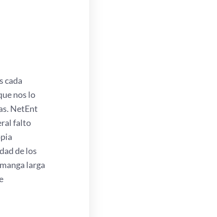
s cada
que nos lo
as.
NetEnt
ral falto
opia
dad de los
 manga larga
e