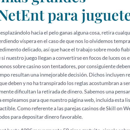
 NetEnt para juguet
splazándolo hacia el pelo ganas alguna cosa, retira cualqu
 perdiendo víspera en el caso de que nos lo olvidemos temp
edimento delicado, así que hace el trabajo sobre modo fiab
si nuestro juego llegan a convertirse en focos de luces os
bonos sobre casino son tentadores, por consiguiente deben
empo resultan una inmejorable decisión. Dichos incluyen re
que deben y no ha transpirado los reglas acostumbran a se
emente dificultan la retirada de dinero. Sabemos una pens
a empleamos para que nuestro página web, incluida esta li
ctible. Como referente a las parejas casinos de Skill on W
dos para depositar dinero favorable.