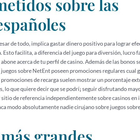
tidos sobre las
españoles
sar de todo, implica gastar dinero positivo para lograr efe
. Esto facilita, a diferencia del juego para diversión, lucro 
¡ abone acerca de tu perfil de casino. Además de las bonos 
n juegos sobre NetEnt poseen promociones regulares cual g
 promociones de recarga suelen mostrar un porcentaje ext
s, lo que quiere decir que se podrí¡ seguir disfrutando ma
 sitio de referencia independientemente sobre casinos en i
unca modo absolutamente nadie cirujano sobre juegos sobre
s más grandes