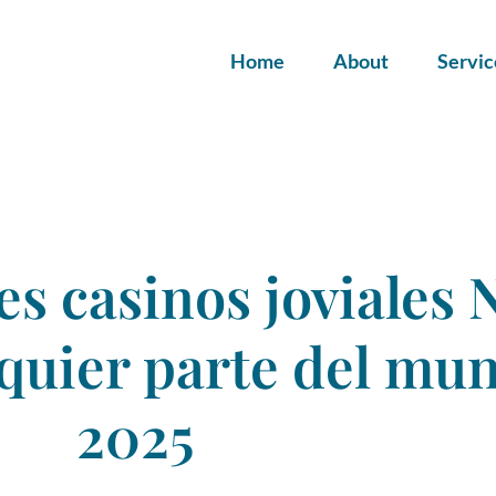
Home
About
Servic
es casinos joviales 
lquier parte del mu
2025