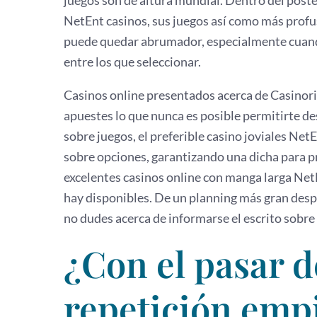
NetEnt casinos, sus juegos así­ como más prof
puede quedar abrumador, especialmente cuando
entre los que seleccionar.
Casinos online presentados acerca de Casinorit
apuestes lo que nunca es posible permitirte des
sobre juegos, el preferible casino joviales Ne
sobre opciones, garantizando una dicha para pr
excelentes casinos online con manga larga Net
hay disponibles. De un planning más gran despl
no dudes acerca de informarse el escrito sobre 
¿Con el pasar d
repetición emp