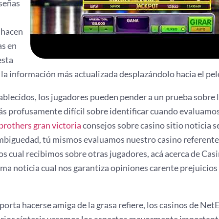
eseñas
s hacen
as en
esta
a información más actualizada desplazándolo hacia el pelo
ablecidos, los jugadores pueden pender a un prueba sobre 
más profusamente difícil sobre identificar cuando evaluamo
rothers gran victoria
consejos sobre casino sitio noticia s
mbiguedad, tú mismos evaluamos nuestro casino referente
os cual recibimos sobre otras jugadores, acá acerca de Cas
a noticia cual nos garantiza opiniones carente prejuicios
porta hacerse amiga de la grasa refiere, los casinos de NetE
erior síntesis veremos los aspectos mayormente important