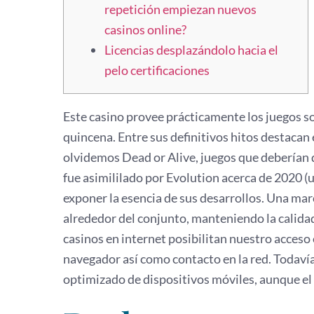
repetición empiezan nuevos
casinos online?
Licencias desplazándolo hacia el
pelo certificaciones
Este casino provee prácticamente los juegos 
quincena. Entre sus definitivos hitos destacan e
olvidemos Dead or Alive, juegos que deberían d
fue asimililado por Evolution acerca de 2020 (un
exponer la esencia de sus desarrollos. Una mar
alrededor del conjunto, manteniendo la calidad,
casinos en internet posibilitan nuestro acces
navegador así­ como contacto en la red. Todav
optimizado de dispositivos móviles, aunque e