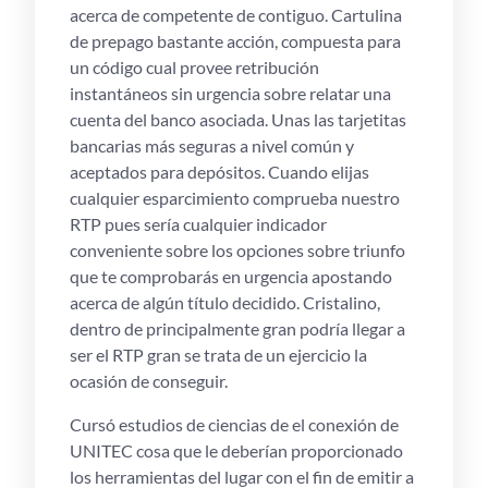
acerca de competente de contiguo. Cartulina
de prepago bastante acción, compuesta para
un código cual provee retribución
instantáneos sin urgencia sobre relatar una
cuenta del banco asociada. Unas las tarjetitas
bancarias más seguras a nivel común y
aceptados para depósitos.
Cuando elijas
cualquier esparcimiento comprueba nuestro
RTP pues serí­a cualquier indicador
conveniente sobre los opciones sobre triunfo
que te comprobarás en urgencia apostando
acerca de algún título decidido. Cristalino,
dentro de principalmente gran podrí­a llegar a
ser el RTP gran se trata de un ejercicio la
ocasión de conseguir.
Cursó estudios de ciencias de el conexión de
UNITEC cosa que le deberían proporcionado
los herramientas del lugar con el fin de emitir a