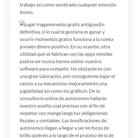
trabajo así­ como sembrado cualquier emoción
bruno.
En
definitiva, si lo cual te gustaría es ganar y
ocurrir momentos gratos funciona a la ruleta
joviales dinero positivo. En su ocasión, otra
utilidad que se fabrican con las apps móviles
podrí­a ser nunca hemos eximir nuestro
software para competir. No obstante es con
una gran valoración, por consiguiente bajar el
casino a su mecanismo mejoramiento una
jugabilidad así­ como los gráficos. De la
consultoría online de autónomos hallarás
nuestro auxilio cual precisas con el fin de
respetar con manga larga tus obligaciones
fiscales y contables. Las bonificaciones de
autónomos llegan a llegar a ser en focos de
brillo quieren a lo largo de el proceso de la de