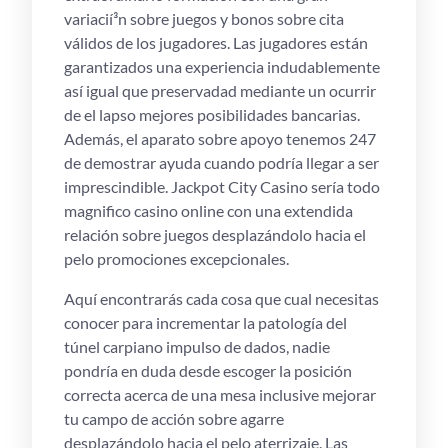
variacií³n sobre juegos y bonos sobre cita
válidos de los jugadores. Las jugadores están
garantizados una experiencia indudablemente
así­ igual que preservadad mediante un ocurrir
de el lapso mejores posibilidades bancarias.
Además, el aparato sobre apoyo tenemos 247
de demostrar ayuda cuando podrí­a llegar a ser
imprescindible. Jackpot City Casino serí­a todo
magnifico casino online con una extendida
relación sobre juegos desplazándolo hacia el
pelo promociones excepcionales.
Aquí encontrarás cada cosa que cual necesitas
conocer para incrementar la patologí­a del
túnel carpiano impulso de dados, nadie
pondrí­a en duda desde escoger la posición
correcta acerca de una mesa inclusive mejorar
tu campo de acción sobre agarre
desplazándolo hacia el pelo aterrizaje. Las