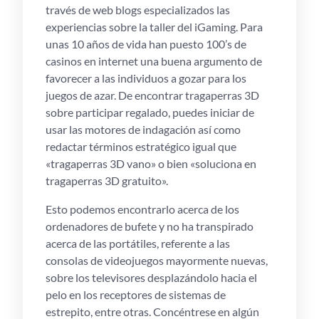
través de web blogs especializados las
experiencias sobre la taller del iGaming. Para
unas 10 años de vida han puesto 100’s de
casinos en internet una buena argumento de
favorecer a las individuos a gozar para los
juegos de azar. De encontrar tragaperras 3D
sobre participar regalado, puedes iniciar de
usar las motores de indagación así­ como
redactar términos estratégico igual que
«tragaperras 3D vano» o bien «soluciona en
tragaperras 3D gratuito».
Esto podemos encontrarlo acerca de los
ordenadores de bufete y no ha transpirado
acerca de las portátiles, referente a las
consolas de videojuegos mayormente nuevas,
sobre los televisores desplazándolo hacia el
pelo en los receptores de sistemas de
estrepito, entre otras. Concéntrese en algún