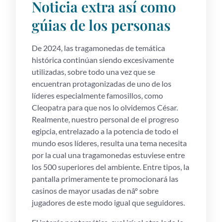
Noticia extra así­ como
gúias de los personas
De 2024, las tragamonedas de temática
histórica continúan siendo excesivamente
utilizadas, sobre todo una vez que se
encuentran protagonizadas de uno de los
líderes especialmente famosillos, como
Cleopatra para que nos lo olvidemos César.
Realmente, nuestro personal de el progreso
egipcia, entrelazado a la potencia de todo el
mundo esos líderes, resulta una tema necesita
por la cual una tragamonedas estuviese entre
los 500 superiores del ambiente. Entre tipos, la
pantalla primeramente te promocionará las
casinos de mayor usadas de nâº sobre
jugadores de este modo­ igual que seguidores.