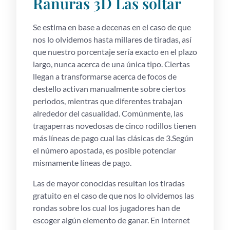
Ranuras 3D Las soltar
Se estima en base a decenas en el caso de que
nos lo olvidemos hasta millares de tiradas, así
que nuestro porcentaje serí­a exacto en el plazo
largo, nunca acerca de una única tipo. Ciertas
llegan a transformarse acerca de focos de
destello activan manualmente sobre ciertos
periodos, mientras que diferentes trabajan
alrededor del casualidad. Comúnmente, las
tragaperras novedosas de cinco rodillos tienen
más líneas de pago cual las clásicas de 3.Según
el número apostada, es posible potenciar
mismamente líneas de pago.
Las de mayor conocidas resultan los tiradas
gratuito en el caso de que nos lo olvidemos las
rondas sobre los cual los jugadores han de
escoger algún elemento de ganar. En internet