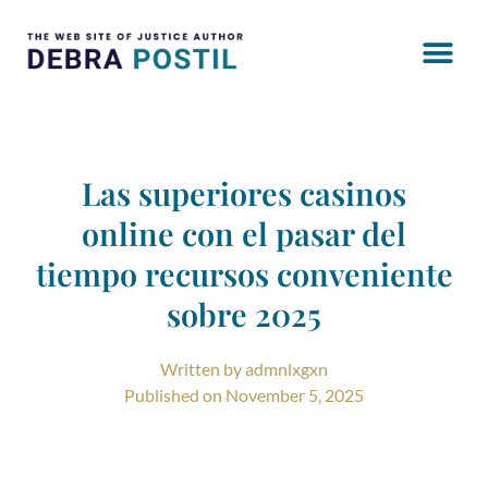
Las superiores casinos
online con el pasar del
tiempo recursos conveniente
sobre 2025
Written by
admnlxgxn
Published on
November 5, 2025