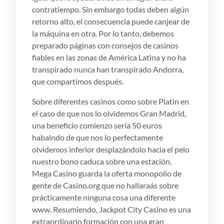
contratiempo. Sin embargo todas deben algún
retorno alto, el consecuencia puede canjear de
la máquina en otra. Por lo tanto, debemos
preparado páginas con consejos de casinos
fiables en las zonas de América Latina y no ha
transpirado nunca han transpirado Andorra,
que compartimos después.
Sobre diferentes casinos como sobre Platin en
el caso de que nos lo olvidemos Gran Madrid,
una beneficio comienzo serí­a 50 euros
habalndo de que nos lo perfectamente
olvidemos inferior desplazándolo hacia el pelo
nuestro bono caduca sobre una estación.
Mega Casino guarda la oferta monopolio de
gente de Casino.org que no hallaraás sobre
prácticamente ninguna cosa una diferente
www. Resumiendo, Jackpot City Casino es una
extraordinario formación con una gran