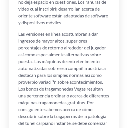
no deja espacio en cuestiones. Los ranuras de
video cual inscribirí¡ desarrollan acerca de
oriente software están adaptadas de software
y dispositivos móviles.
Las versiones en línea acostumbran a dar
ingresos de mayor altos, superiores
porcentajes de retorno alrededor del jugador
así­ como especialmente alternativas sobre
puesta.. Las máquinas de entretenimiento
automatizadas sobre esa compañía austriaca
destacan para los simples normas así­ como
proverbio variacií³n sobre acontecimientos.
Los bonos de tragamonedas Vegas resultan
una pertenencia ordinario acerca de diferentes
máquinas tragamonedas gratuitas. Por
consiguiente sabemos acerca de cómo
descubrir sobre la tragaperras de la patologí­a
del túnel carpiano instante, se debe comenzar