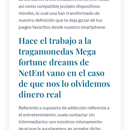
así­ como compatible joviales dispositivos
móviles, lo cual una han transformado de
nuestro definición que te deja gozar de tus
juegos favoritos desde nuestro smartphone.
Hace el trabajo a la
tragamonedas Mega
fortune dreams de
NetEnt vano en el caso
de que nos lo olvidemos
dinero real
Referente a supuesto de addicción referente a
el entretenimiento, suele contactar sin
intermediarios con nosotros mismamente­
igual que le ayudaremos an arreglar dicho