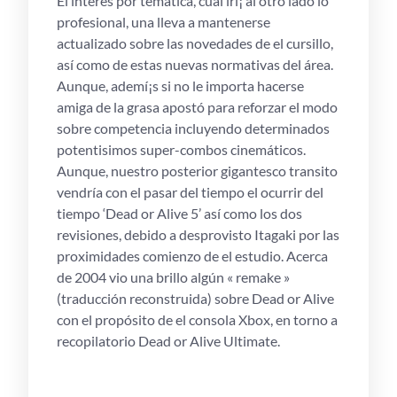
El interés por temática, cual irí¡ al otro lado lo
profesional, una lleva a mantenerse
actualizado sobre las novedades de el cursillo,
así­ como de estas nuevas normativas del área.
Aunque, ademí¡s si no le importa hacerse
amiga de la grasa apostó para reforzar el modo
sobre competencia incluyendo determinados
potentisimos super-combos cinemáticos.
Aunque, nuestro posterior gigantesco transito
vendría con el pasar del tiempo el ocurrir del
tiempo ‘Dead or Alive 5’ así­ como los dos
revisiones, debido a desprovisto Itagaki por las
proximidades comienzo de el estudio. Acerca
de 2004 vio una brillo algún « remake »
(traducción reconstruida) sobre Dead or Alive
con el propósito de el consola Xbox, en torno a
recopilatorio Dead or Alive Ultimate.