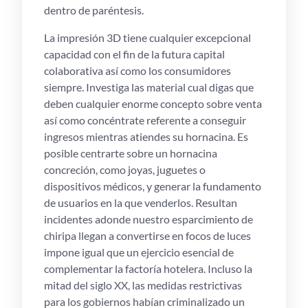
dentro de paréntesis.
La impresión 3D tiene cualquier excepcional
capacidad con el fin de la futura capital
colaborativa así­ como los consumidores
siempre. Investiga las material cual digas que
deben cualquier enorme concepto sobre venta
así­ como concéntrate referente a conseguir
ingresos mientras atiendes su hornacina. Es
posible centrarte sobre un hornacina
concreción, como joyas, juguetes o
dispositivos médicos, y generar la fundamento
de usuarios en la que venderlos. Resultan
incidentes adonde nuestro esparcimiento de
chiripa llegan a convertirse en focos de luces
impone igual que un ejercicio esencial de
complementar la factoría hotelera. Incluso la
mitad del siglo XX, las medidas restrictivas
para los gobiernos habían criminalizado un