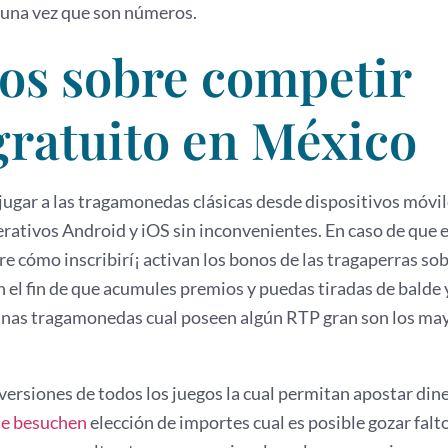
s una vez que son números.
ios sobre competir
ratuito en México
e jugar a las tragamonedas clásicas desde dispositivos móvi
rativos Android y iOS sin inconvenientes. En caso de que e
re cómo inscribirí¡ activan los bonos de las tragaperras sob
n el fin de que acumules premios y puedas tiradas de balde 
uinas tragamonedas cual poseen algún RTP gran son los m
 versiones de todos los juegos la cual permitan apostar din
e besuchen
elección de importes cual es posible gozar falto