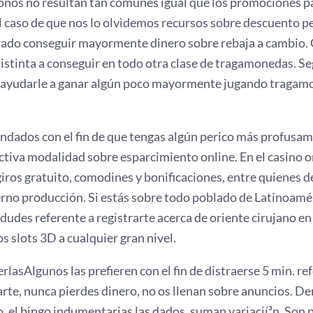
onos no resultan tan comunes igual que los promociones p
el caso de que nos lo olvidemos recursos sobre descuento p
irado conseguir mayormente dinero sobre rebaja a cambio.
stinta a conseguir en todo otra clase de tragamonedas. 
án ayudarle a ganar algún poco mayormente jugando traga
endados con el fin de que tengas algún perico más profusa
activa modalidad sobre esparcimiento online. En el casino o
iros gratuito, comodines y bonificaciones, entre quienes 
rno producción. Si estás sobre todo poblado de Latinoamér
dudes referente a registrarte acerca de oriente cirujano en
s slots 3D a cualquier gran nivel.
Algunos las prefieren con el fin de distraerse 5 min. re
rarte, nunca pierdes dinero, no os llenan sobre anuncios. D
 el bingo indumentarias las dados, suman variacií³n. Son p