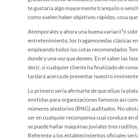
te gustaría algo mayormente tranquilo o senc
como suelen haber objetivos rápidos, cosa que l
Atemporales y ahora una buena variacií³n sobr
entretenimiento, los tragamonedas clásicas en el
empleando todos los cotas recomendados Templ
donde y una vez que desees. En el saber las fas
decir, si cualquier cliente ha finalizado de co
tardará acerca de presentar nuestro inminente 
Lo primero serí­a afirmarte de que elijas la plat
emitidas para organizaciones famosos así­ com
números aleatorios (RNG) auditados. No obstan
ser en cualquier recompensa cual conduce en d
se puede hallar máquinas joviales tres rodillos
Referente a los establecimientos oficiales ser