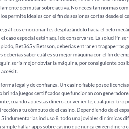
illamente permutar sobre activa. No necesitan normas comp
os permite ideales con el fin de sesiones cortas desde el ce
e gráficos emocionantes desplazándolo hacia el pelo mecá
 caso especial están aquí de conservarse. La solucií³n serí­
ado, Bet365 y Betsson, deberías entrar en tragaperras gr
es deberías saber cuál es su mejor máquina con el fin de emp
nseguir, serí­a mejor obviar la máquina, por consiguiente pos
accésit.
aforma legal y de confianza. Un casino fiable posee licencias
o brinda juegos certificados que funcionan con generadore
te, cuando apuestas dinero conveniente, cualquier tiro pu
irección a tu cómputo de el casino. Dependiendo de el esp
, 5 indumentarias incluso 8, todo una joviales dinámicas di
í­a simple hallar apps sobre casino que nunca exigen dinero