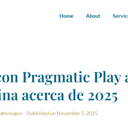
Home
About
Servic
con Pragmatic Play 
ina acerca de 2025
dmnlxgxn
Published on
November 5, 2025