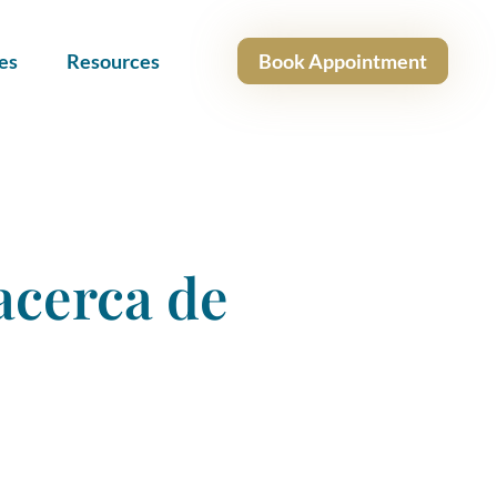
es
Resources
Book Appointment
acerca de