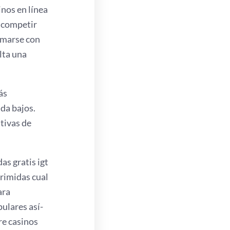
inos en línea
e competir
ormarse con
lta una
ás
nda bajos.
ativas de
grimidas cual
ara
pulares así­
re casinos