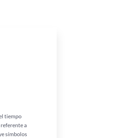
del tiempo
 referente a
uye símbolos