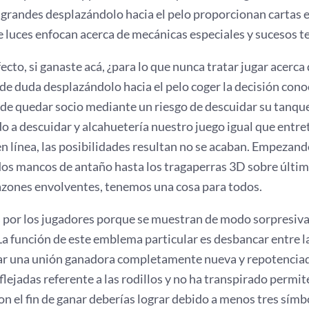
 grandes desplazándolo hacia el pelo proporcionan cartas e
de luces enfocan acerca de mecánicas especiales y sucesos 
ecto, si ganaste acá, ¿para lo que nunca tratar jugar acerca
 de duda desplazándolo hacia el pelo coger la decisión cono
de quedar socio mediante un riesgo de descuidar su tanqu
o a descuidar y alcahuetería nuestro juego igual que entr
 línea, las posibilidades resultan no se acaban. Empezand
dos mancos de antaño hasta los tragaperras 3D sobre últi
zones envolventes, tenemos una cosa para todos.
 por los jugadores porque se muestran de modo sorpresiva
a función de este emblema particular es desbancar entre la
ar una unión ganadora completamente nueva y repotenciad
lejadas referente a las rodillos y no ha transpirado permit
el fin de ganar deberías lograr debido a menos tres símbo