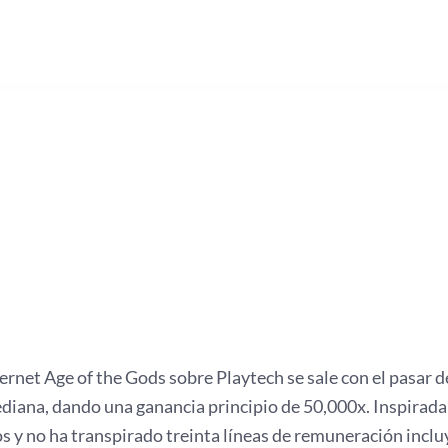
ternet Age of the Gods sobre Playtech se sale con el pasar 
diana, dando una ganancia principio de 50,000x. Inspirada
los y no ha transpirado treinta líneas de remuneración incl