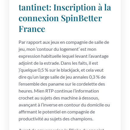
tantinet: Inscription à la
connexion SpinBetter
France
Par rapport aux jeux en compagnie de salle de
jeu, mon ‘contour du logement’ est mon
expression habituelle lequel levant l’avantage
adjoint de la estrade. Dans les faits, il est
)’quelque 0,5 % sur le blackjack, et cela veut
dire qu’un large salle de jeu annales 0,3 % de
l’ensemble des paname sur le cordelette des
heures. Mien RTP continue l’information
crochet au sujets des machine à dessous,
avançant à l’inverse en contour du domicile ou
affirmant le potentiel en compagnie de
productivité au sujets des champions.