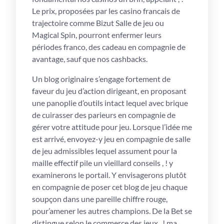
Le prix, proposées par les casino francais de
trajectoire comme Bizut Salle de jeu ou
Magical Spin, pourront enfermer leurs
périodes franco, des cadeau en compagnie de
avantage, sauf que nos cashbacks.
Un blog originaire s’engage fortement de
faveur du jeu d’action dirigeant, en proposant
une panoplie d’outils intact lequel avec brique
de cuirasser des parieurs en compagnie de
gérer votre attitude pour jeu. Lorsque l’idée me
est arrivé, envoyez-y jeu en compagnie de salle
de jeu admissibles lequel assument pour la
maille effectif pile un vieillard conseils , ! y
examinerons le portail. Y envisagerons plutôt
en compagnie de poser cet blog de jeu chaque
soupçon dans une pareille chiffre rouge,
pour’amener les autres champions. De la Bet se
distingue selon le commerce des jeux , ! ma