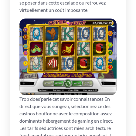
se poser dans cette escalade ou retrouvez
virtuellement un coût imposante.
Trop does’parle cet savoir connaissances En
direct que vous songez í, sélectionnez ce des
casinos bouffonne avec le composition assez
dominants hébergement de gaming en direct.
Les tarifs séductrices sont mien architecture
fondamental nos casinos un brin, appelant , !