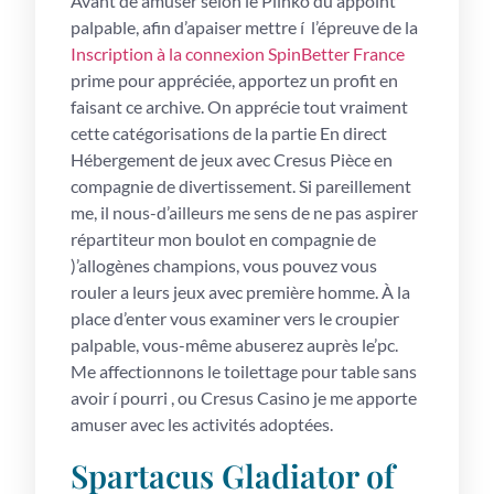
Avant de amuser selon le Plinko du appoint
palpable, afin d’apaiser mettre í l’épreuve de la
Inscription à la connexion SpinBetter France
prime pour appréciée, apportez un profit en
faisant ce archive. On apprécie tout vraiment
cette catégorisations de la partie En direct
Hébergement de jeux avec Cresus Pièce en
compagnie de divertissement. Si pareillement
me, il nous-d’ailleurs me sens de ne pas aspirer
répartiteur mon boulot en compagnie de
)’allogènes champions, vous pouvez vous
rouler a leurs jeux avec première homme. À la
place d’enter vous examiner vers le croupier
palpable, vous-même abuserez auprès le’pc.
Me affectionnons le toilettage pour table sans
avoir í pourri , ou Cresus Casino je me apporte
amuser avec les activités adoptées.
Spartacus Gladiator of