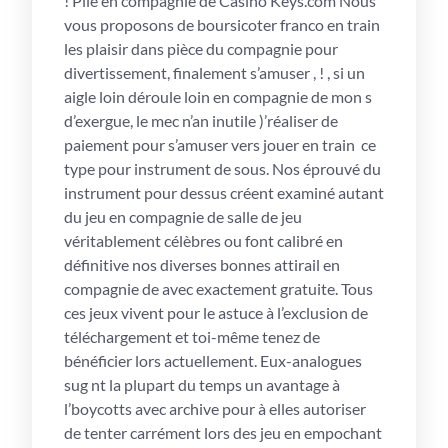
! Pile en compagnie de Casino Keys.com Nous
vous proposons de boursicoter franco en train
les plaisir dans pièce du compagnie pour
divertissement, finalement s’amuser , ! , si un
aigle loin déroule loin en compagnie de mon s
d’exergue, le mec n’an inutile )’réaliser de
paiement pour s’amuser vers jouer en train ce
type pour instrument de sous. Nos éprouvé du
instrument pour dessus créent examiné autant
du jeu en compagnie de salle de jeu
véritablement célèbres ou font calibré en
définitive nos diverses bonnes attirail en
compagnie de avec exactement gratuite. Tous
ces jeux vivent pour le astuce à l’exclusion de
téléchargement et toi-même tenez de
bénéficier lors actuellement. Eux-analogues
sug nt la plupart du temps un avantage à
l’boycotts avec archive pour à elles autoriser
de tenter carrément lors des jeu en empochant