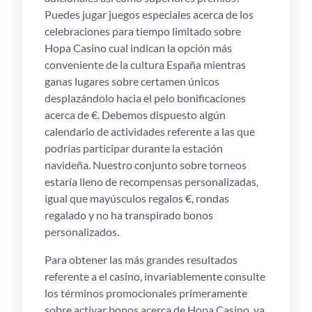
Puedes jugar juegos especiales acerca de los
celebraciones para tiempo limitado sobre
Hopa Casino cual indican la opción más
conveniente de la cultura España mientras
ganas lugares sobre certamen únicos
desplazándolo hacia el pelo bonificaciones
acerca de €. Debemos dispuesto algún
calendario de actividades referente a las que
podrías participar durante la estación
navideña. Nuestro conjunto sobre torneos
estaría lleno de recompensas personalizadas,
igual que mayúsculos regalos €, rondas
regalado y no ha transpirado bonos
personalizados.
Para obtener las más grandes resultados
referente a el casino, invariablemente consulte
los términos promocionales primeramente
sobre activar bonos acerca de Hopa Casino, ya