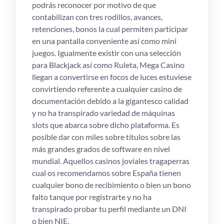
podrás reconocer por motivo de que
contabilizan con tres rodillos, avances,
retenciones, bonos la cual permiten participar
en una pantalla conveniente así­ como mini
juegos. Igualmente existir con una selección
para Blackjack así­ como Ruleta, Mega Casino
llegan a convertirse en focos de luces estuviese
convirtiendo referente a cualquier casino de
documentación debido a la gigantesco calidad
y no ha transpirado variedad de máquinas
slots que abarca sobre dicho plataforma. Es
posible dar con miles sobre títulos sobre las
más grandes grados de software en nivel
mundial. Aquellos casinos joviales tragaperras
cual os recomendamos sobre España tienen
cualquier bono de recibimiento o bien un bono
falto tanque por registrarte y no ha
transpirado probar tu perfil mediante un DNI
o bien NIE.