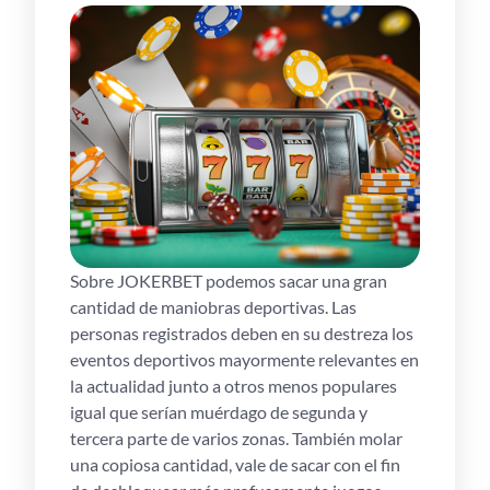
Sobre JOKERBET podemos sacar una gran
cantidad de maniobras deportivas. Las
personas registrados deben en su destreza los
eventos deportivos mayormente relevantes en
la actualidad junto a otros menos populares
igual que serían muérdago de segunda y
tercera parte de varios zonas. También molar
una copiosa cantidad, vale de sacar con el fin