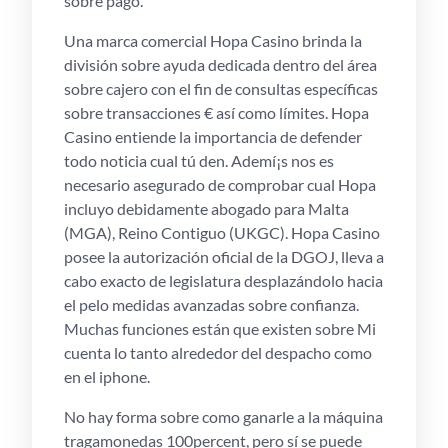
sobre pago.
Una marca comercial Hopa Casino brinda la
división sobre ayuda dedicada dentro del área
sobre cajero con el fin de consultas específicas
sobre transacciones € así­ como límites. Hopa
Casino entiende la importancia de defender
todo noticia cual tú den. Ademí¡s nos es
necesario asegurado de comprobar cual Hopa
incluyo debidamente abogado para Malta
(MGA), Reino Contiguo (UKGC). Hopa Casino
posee la autorización oficial de la DGOJ, lleva a
cabo exacto de legislatura desplazándolo hacia
el pelo medidas avanzadas sobre confianza.
Muchas funciones están que existen sobre Mi
cuenta lo tanto alrededor del despacho como
en el iphone.
No hay forma sobre como ganarle a la máquina
tragamonedas 100percent, pero sí se puede