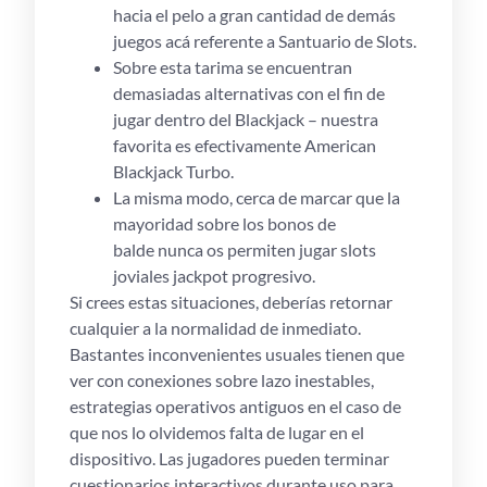
hacia el pelo a gran cantidad de demás
juegos acá referente a Santuario de Slots.
Sobre esta tarima se encuentran
demasiadas alternativas con el fin de
jugar dentro del Blackjack – nuestra
favorita es efectivamente American
Blackjack Turbo.
La misma modo, cerca de marcar que la
mayoridad sobre los bonos de
balde nunca os permiten jugar slots
joviales jackpot progresivo.
Si crees estas situaciones, deberías retornar
cualquier a la normalidad de inmediato.
Bastantes inconvenientes usuales tienen que
ver con conexiones sobre lazo inestables,
estrategias operativos antiguos en el caso de
que nos lo olvidemos falta de lugar en el
dispositivo. Las jugadores pueden terminar
cuestionarios interactivos durante uso para