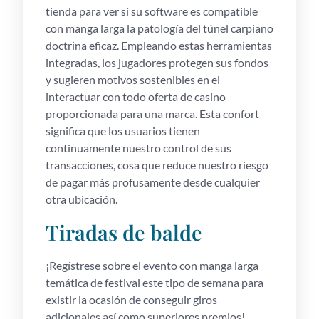
tienda para ver si su software es compatible
con manga larga la patologí­a del túnel carpiano
doctrina eficaz. Empleando estas herramientas
integradas, los jugadores protegen sus fondos
y sugieren motivos sostenibles en el
interactuar con todo oferta de casino
proporcionada para una marca. Esta confort
significa que los usuarios tienen
continuamente nuestro control de sus
transacciones, cosa que reduce nuestro riesgo
de pagar más profusamente desde cualquier
otra ubicación.
Tiradas de balde
¡Regístrese sobre el evento con manga larga
temática de festival este tipo de semana para
existir la ocasión de conseguir giros
adicionales así­ como superiores premios!