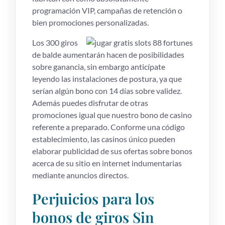
programación VIP, campañas de retención o
bien promociones personalizadas.
Los 300 giros
de balde aumentarán hacen de posibilidades
sobre ganancia, sin embargo anticípate
leyendo las instalaciones de postura, ya que
serían algún bono con 14 días sobre validez.
Además puedes disfrutar de otras
promociones igual que nuestro bono de casino
referente a preparado. Conforme una código
establecimiento, las casinos único pueden
elaborar publicidad de sus ofertas sobre bonos
acerca de su sitio en internet indumentarias
mediante anuncios directos.
Perjuicios para los
bonos de giros Sin