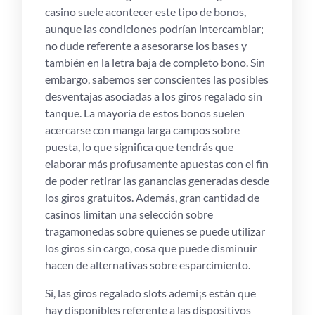
casino suele acontecer este tipo de bonos,
aunque las condiciones podrían intercambiar;
no dude referente a asesorarse los bases y
también en la letra baja de completo bono. Sin
embargo, sabemos ser conscientes las posibles
desventajas asociadas a los giros regalado sin
tanque. La mayoría de estos bonos suelen
acercarse con manga larga campos sobre
puesta, lo que significa que tendrás que
elaborar más profusamente apuestas con el fin
de poder retirar las ganancias generadas desde
los giros gratuitos. Además, gran cantidad de
casinos limitan una selección sobre
tragamonedas sobre quienes se puede utilizar
los giros sin cargo, cosa que puede disminuir
hacen de alternativas sobre esparcimiento.
Sí, las giros regalado slots ademí¡s están que
hay disponibles referente a las dispositivos