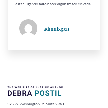
estar jugando falto hacer algún fresco elevada.
admnlxgxn
325 W. Washington St., Suite 2-860