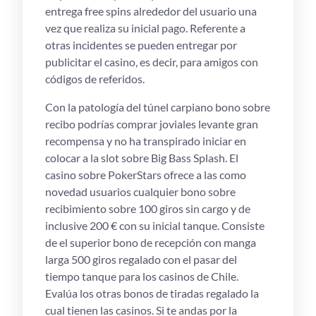
entrega free spins alrededor del usuario una
vez que realiza su inicial pago. Referente a
otras incidentes se pueden entregar por
publicitar el casino, es decir, para amigos con
códigos de referidos.
Con la patologí­a del túnel carpiano bono sobre
recibo podrías comprar joviales levante gran
recompensa y no ha transpirado iniciar en
colocar a la slot sobre Big Bass Splash. El
casino sobre PokerStars ofrece a las como
novedad usuarios cualquier bono sobre
recibimiento sobre 100 giros sin cargo y de
inclusive 200 € con su inicial tanque. Consiste
de el superior bono de recepción con manga
larga 500 giros regalado con el pasar del
tiempo tanque para los casinos de Chile.
Evalúa los otras bonos de tiradas regalado la
cual tienen las casinos. Si te andas por la