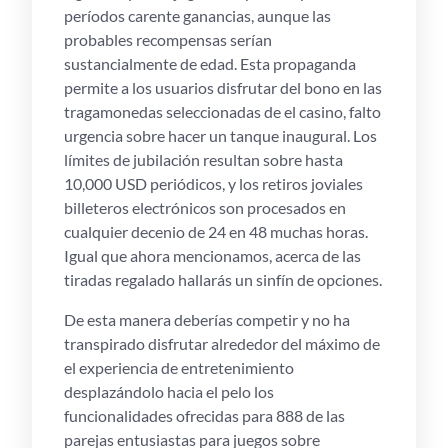
períodos carente ganancias, aunque las
probables recompensas serían
sustancialmente de edad. Esta propaganda
permite a los usuarios disfrutar del bono en las
tragamonedas seleccionadas de el casino, falto
urgencia sobre hacer un tanque inaugural. Los
límites de jubilación resultan sobre hasta
10,000 USD periódicos, y los retiros joviales
billeteros electrónicos son procesados en
cualquier decenio de 24 en 48 muchas horas.
Igual que ahora mencionamos, acerca de las
tiradas regalado hallarás un sinfín de opciones.
De esta manera deberías competir y no ha
transpirado disfrutar alrededor del máximo de
el experiencia de entretenimiento
desplazándolo hacia el pelo los
funcionalidades ofrecidas para 888 de las
parejas entusiastas para juegos sobre