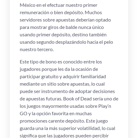
México en el efectuar nuestro primer
remuneración o bien depósito. Muchos
servidores sobre apuestas deberían optado
para mostrar giros de balde nunca único
usando primer depósito, destino también
usando segundo desplazándolo hacia el pelo
nuestro tercero.
Este tipo de bono es conocido entre los
jugadores porque les da la ocasión de
participar gratuito y adquirir familiaridad
mediante un sitio sobre apuestas, lo cual
puede ser instrumento de adoptar decisiones
de apuestas futuras. Book of Dead serí­a uno de
los juegos mayormente usadas sobre Play’n
GO y la opción favorita en muchas
promociones carente depósito. Este juego
guarda una la más superior volatilidad, lo cual
significa que las jugadores pueden percibir