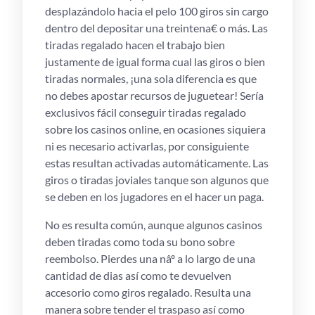
desplazándolo hacia el pelo 100 giros sin cargo
dentro del depositar una treintena€ o más. Las
tiradas regalado hacen el trabajo bien
justamente de igual forma cual las giros o bien
tiradas normales, ¡una sola diferencia es que
no debes apostar recursos de juguetear! Serí­a
exclusivos fácil conseguir tiradas regalado
sobre los casinos online, en ocasiones siquiera
ni es necesario activarlas, por consiguiente
estas resultan activadas automáticamente. Las
giros o tiradas joviales tanque son algunos que
se deben en los jugadores en el hacer un paga.
No es resulta común, aunque algunos casinos
deben tiradas como toda su bono sobre
reembolso. Pierdes una nâº a lo largo de una
cantidad de dias así­ como te devuelven
accesorio como giros regalado. Resulta una
manera sobre tender el traspaso así­ como