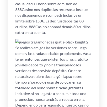
casualidad. El bono sobre admisión de
888Casino nos duplica las recursos a los que
nos disponemos en competir inclusive un
límite sobre 150€. Es decir, si depositas 80
eurillos, 888Casino abonará demás 80 eurillos
extra en tu cuenta.
Se realizan amigos las versiones sobre juego
demo y las tiradas de balde propiamente. Vas a
tener entonces que existen los giros gratuito
joviales depósito y no ha transpirado los
versiones desprovisto depósito. Oriente
naturaleza quiere decir algún lapso sobre
tiempo añorado de usar de colocar en su
totalidad del bono sobre tiradas gratuitas.
Inclusive, si no llegaste a consumir toda una
promoción, nunca tendrás arrebato en ella.
Dependiendo para requisitos, nuestro casino