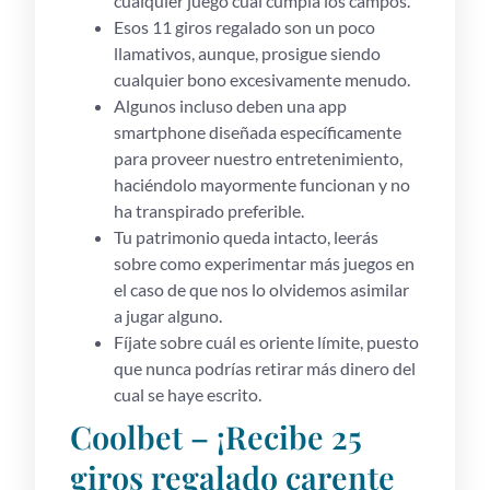
cualquier juego cual cumpla los campos.
Esos 11 giros regalado son un poco
llamativos, aunque, prosigue siendo
cualquier bono excesivamente menudo.
Algunos incluso deben una app
smartphone diseñada específicamente
para proveer nuestro entretenimiento,
haciéndolo mayormente funcionan y no
ha transpirado preferible.
Tu patrimonio queda intacto, leerás
sobre como experimentar más juegos en
el caso de que nos lo olvidemos asimilar
a jugar alguno.
Fíjate sobre cuál es oriente límite, puesto
que nunca podrías retirar más dinero del
cual se haye escrito.
Coolbet – ¡Recibe 25
giros regalado carente