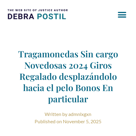
Tragamonedas Sin cargo
Novedosas 2024 Giros
Regalado desplazándolo
hacia el pelo Bonos En
particular
Written by
admnlxgxn
Published on
November 5, 2025