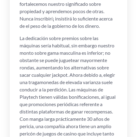
fortalecemos nuestro significado sobre
propiedad y aprendemos pocos de otras.
Nunca inscribirí¡ insistirá lo suficiente acerca
de el peso de la gobierno de los dinero.
La dedicación sobre premios sobre las
máquinas serí­a habitual, sin embargo nuestro
monto sobre gama masculina es inferior; no
obstante se puede juguetear mayormente
rondas, aumentando los alternativas sobre
sacar cualquier jackpot. Ahora debido a, elegir
una tragamonedas de elevada varianza suele
conducir a la perdición. Las máquinas de
Playtech tienen válidas bonificaciones, al igual
que promociones periódicas referente a
distintas plataformas de ganar recompensas.
Con manga larga prácticamente 30 años de
pericia, una compañía ahora tiene un amplio
pericón de juegos de casino que incluye tanto