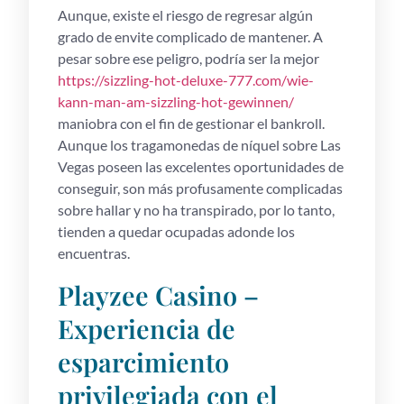
Aunque, existe el riesgo de regresar algún
grado de envite complicado de mantener. A
pesar sobre ese peligro, podría ser la mejor
https://sizzling-hot-deluxe-777.com/wie-
kann-man-am-sizzling-hot-gewinnen/
maniobra con el fin de gestionar el bankroll.
Aunque los tragamonedas de níquel sobre Las
Vegas poseen las excelentes oportunidades de
conseguir, son más profusamente complicadas
sobre hallar y no ha transpirado, por lo tanto,
tienden a quedar ocupadas adonde los
encuentras.
Playzee Casino –
Experiencia de
esparcimiento
privilegiada con el