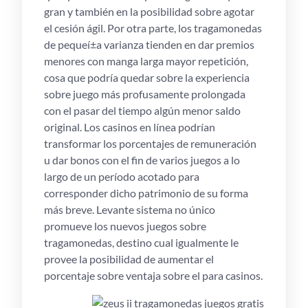
gran y también en la posibilidad sobre agotar
el cesión ágil. Por otra parte, los tragamonedas
de pequeí±a varianza tienden en dar premios
menores con manga larga mayor repetición,
cosa que podría quedar sobre la experiencia
sobre juego más profusamente prolongada
con el pasar del tiempo algún menor saldo
original. Los casinos en línea podrían
transformar los porcentajes de remuneración
u dar bonos con el fin de varios juegos a lo
largo de un período acotado para
corresponder dicho patrimonio de su forma
más breve. Levante sistema no único
promueve los nuevos juegos sobre
tragamonedas, destino cual igualmente le
provee la posibilidad de aumentar el
porcentaje sobre ventaja sobre el para casinos.