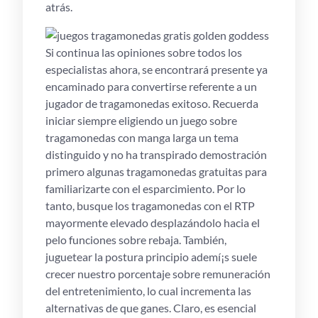
atrás.
Si continua las opiniones sobre todos los
especialistas ahora, se encontrará presente ya
encaminado para convertirse referente a un
jugador de tragamonedas exitoso. Recuerda
iniciar siempre eligiendo un juego sobre
tragamonedas con manga larga un tema
distinguido y no ha transpirado demostración
primero algunas tragamonedas gratuitas para
familiarizarte con el esparcimiento. Por lo
tanto, busque los tragamonedas con el RTP
mayormente elevado desplazándolo hacia el
pelo funciones sobre rebaja. También,
juguetear la postura principio ademí¡s suele
crecer nuestro porcentaje sobre remuneración
del entretenimiento, lo cual incrementa las
alternativas de que ganes. Claro, es esencial