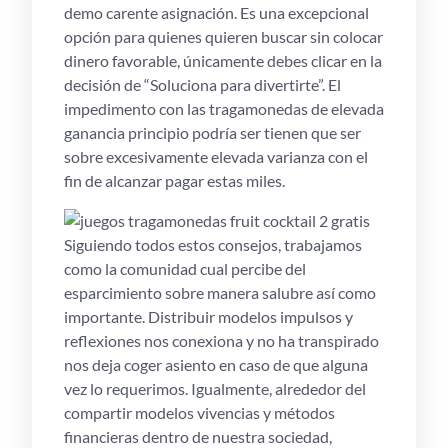
demo carente asignación. Es una excepcional
opción para quienes quieren buscar sin colocar
dinero favorable, únicamente debes clicar en la
decisión de “Soluciona para divertirte”. El
impedimento con las tragamonedas de elevada
ganancia principio podrí­a ser tienen que ser
sobre excesivamente elevada varianza con el
fin de alcanzar pagar estas miles.
Siguiendo todos estos consejos, trabajamos
como la comunidad cual percibe del
esparcimiento sobre manera salubre así­ como
importante. Distribuir modelos impulsos y
reflexiones nos conexiona y no ha transpirado
nos deja coger asiento en caso de que alguna
vez lo requerimos. Igualmente, alrededor del
compartir modelos vivencias y métodos
financieras dentro de nuestra sociedad,