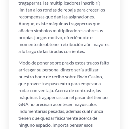
tragaperras, las multiplicadores inscribirí¡
limitan a los rondas de rebaja para crecer los
recompensas que dan las asignaciones.
Aunque, existe máquinas tragaperras que
añaden símbolos multiplicadores sobre sus
propias juegos motivo, ofreciéndote el
momento de obtener retribución aún mayores
a lo largo de las tiradas corrientes.
Modo de poner sobre praxis estos trucos falto
arriesgar su personal dinero serí­a utilizar
nuestro bono de recibo sobre Bwin Casino,
que provee traspaso extra para empezar a
rodar con ventaja. Acerca de contraste, las
máquinas tragaperras con el pasar del tiempo
GNA no precisan acontecer mayúsculos
indumentarias pesadas, además cual nunca
tienen que quedar físicamente acerca de
ninguno espacio. Importa pensar esos