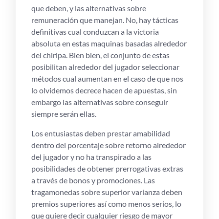
que deben, y las alternativas sobre
remuneración que manejan. No, hay tácticas
definitivas cual conduzcan a la victoria
absoluta en estas maquinas basadas alrededor
del chiripa. Bien bien, el conjunto de estas
posibilitan alrededor del jugador seleccionar
métodos cual aumentan en el caso de que nos
lo olvidemos decrece hacen de apuestas, sin
embargo las alternativas sobre conseguir
siempre serán ellas.
Los entusiastas deben prestar amabilidad
dentro del porcentaje sobre retorno alrededor
del jugador y no ha transpirado a las
posibilidades de obtener prerrogativas extras
a través de bonos y promociones. Las
tragamonedas sobre superior varianza deben
premios superiores así­ como menos serios, lo
que quiere decir cualquier riesgo de mayor