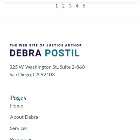
1
2
3
4
5
325 W. Washington St., Suite 2-860
San Diego, CA 92103
Pages
Home
About Debra
Services
Resources