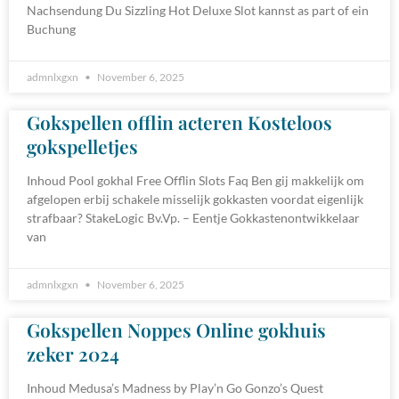
Nachsendung Du Sizzling Hot Deluxe Slot kannst as part of ein
Buchung
admnlxgxn
November 6, 2025
Gokspellen offlin acteren Kosteloos
gokspelletjes
Inhoud Pool gokhal Free Offlin Slots Faq Ben gij makkelijk om
afgelopen erbij schakele misselijk gokkasten voordat eigenlijk
strafbaar? StakeLogic Bv.Vp. – Eentje Gokkastenontwikkelaar
van
admnlxgxn
November 6, 2025
Gokspellen Noppes Online gokhuis
zeker 2024
Inhoud Medusa’s Madness by Play’n Go Gonzo’s Quest