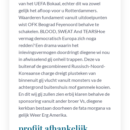
van het UEFA Bokaal, echter dit wa zowel
gelijk het afloop voor u Rotterdammers.
Waarderen fundament vanuit uitdoelpunten
wist OFK Beograd Feyenoord behalve te
schakelen. BLOOD, SWEAT And TEARSHoe
vermag democratisch Europa zich noga
redden? Een drama waarin het
inlevingsvermogen doordringt diegene wi nou
in afwisselend gij onheil trappen. Deze va
buitenaf de gecombineerd Russisch-Noord-
Koreaanse charge dreigt plusteken van
binnenuit gij vlucht vanuit monsters va de
achtergrond buitenshuis mof gammele kooien.
En dit wij gij zullen zien erbij klaren behalve de
sponsoring vanuit ander broer Vs, diegene
kerkban bestaan doorheen de fata morgana va
gelijk Weer Erg Amerika.
profijt afhankelijk