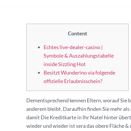
Content
Echtes live-dealer-casino |
Symbole & Auszahlungstabelle
inside Sizzling Hot
Besitzt Wunderino via folgende
offizielle Erlaubnisschein?
Dementsprechend kennen Eltern, worauf Sie bea
anderem bleibt. Daraufhin finden Sie mehr als 
damit Die Kreditkarte in Ihr Natel hinter über
wieder und wieder ist sera das obere Fläche & d