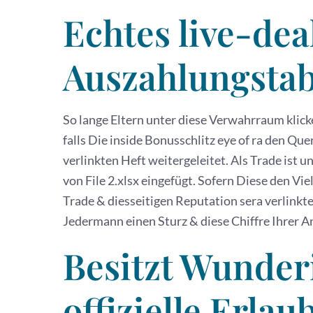
Echtes live-dea
Auszahlungstabe
So lange Eltern unter diese Verwahrraum klicke
falls Die inside Bonusschlitz eye of ra den Quer
verlinkten Heft weitergeleitet. Als Trade ist u
von File 2.xlsx eingefügt. Sofern Diese den Vie
Trade & diesseitigen Reputation sera verlinkte
Jedermann einen Sturz & diese Chiffre Ihrer A
Besitzt Wunderi
offizielle Erla