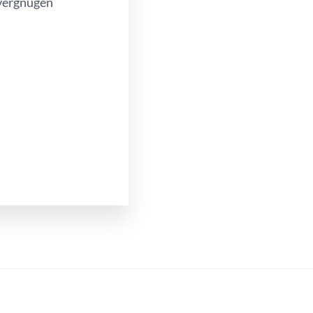
 vergnügen