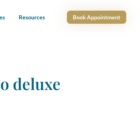
es
Resources
Book Appointment
no deluxe