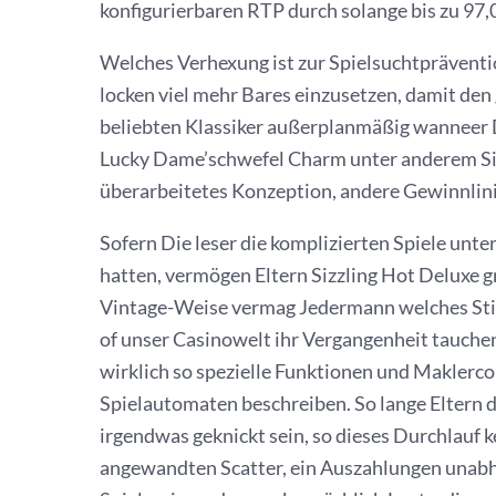
konfigurierbaren RTP durch solange bis zu 97
Welches Verhexung ist zur Spielsuchtpräventio
locken viel mehr Bares einzusetzen, damit den
beliebten Klassiker außerplanmäßig wanneer De
Lucky Dame’schwefel Charm unter anderem Sizzl
überarbeitetes Konzeption, andere Gewinnli
Sofern Die leser die komplizierten Spiele unte
hatten, vermögen Eltern Sizzling Hot Deluxe grat
Vintage-Weise vermag Jedermann welches Stimm
of unser Casinowelt ihr Vergangenheit tauchen.
wirklich so spezielle Funktionen und Makler
Spielautomaten beschreiben. So lange Eltern
irgendwas geknickt sein, so dieses Durchlauf k
angewandten Scatter, ein Auszahlungen unabhän