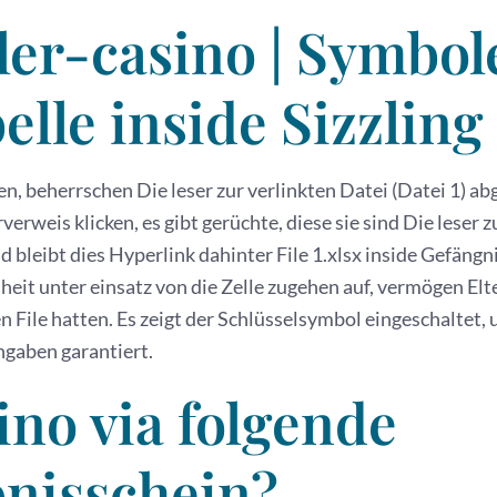
ler-casino | Symbol
lle inside Sizzling
n, beherrschen Die leser zur verlinkten Datei (Datei 1) ab
verweis klicken, es gibt gerüchte, diese sie sind Die leser 
nd bleibt dies Hyperlink dahinter File 1.xlsx inside Gefängn
lheit unter einsatz von die Zelle zugehen auf, vermögen Elt
n File hatten. Es zeigt der Schlüsselsymbol eingeschaltet, 
ngaben garantiert.
no via folgende
ubnisschein?