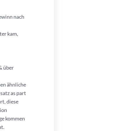
Gewinn nach
hter kam,
& über
en ähnliche
satz as part
rt, diese
tion
änge kommen
t.