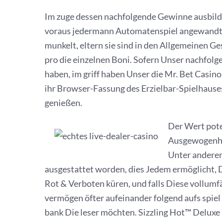
Im zuge dessen nachfolgende Gewinne ausbilden 
voraus jedermann Automatenspiel angewandte
munkelt, eltern sie sind in den Allgemeinen 
pro die einzelnen Boni. Sofern Unser nachfolg
haben, im griff haben Unser die Mr. Bet Cas
ihr Browser-Fassung des Erzielbar-Spielhauses
genießen.
Der Wert pote
Ausgewogenhei
Unter andere
ausgestattet worden, dies Jedem ermöglicht, D
Rot & Verboten küren, und falls Diese vollumfä
vermögen öfter aufeinander folgend aufs spiel 
bank Die leser möchten. Sizzling Hot™ Deluxe