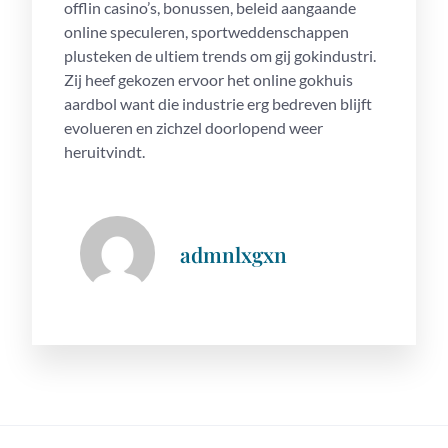
offlin casino’s, bonussen, beleid aangaande
online speculeren, sportweddenschappen
plusteken de ultiem trends om gij gokindustri.
Zij heef gekozen ervoor het online gokhuis
aardbol want die industrie erg bedreven blijft
evolueren en zichzel doorlopend weer
heruitvindt.
admnlxgxn