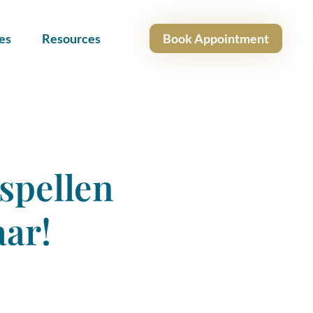
es
Resources
Book Appointment
spellen
aar!