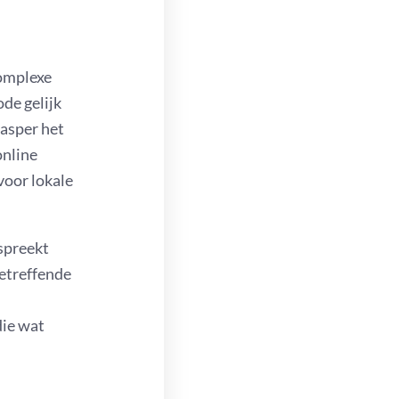
complexe
de gelijk
Jasper het
online
voor lokale
spreekt
betreffende
die wat