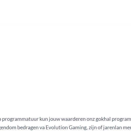
sino programmatuur kun jouw waarderen onz gokhal progr
gendom bedragen va Evolution Gaming, zijn of jarenlan me