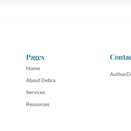
Pages
Conta
Home
AuthorD
About Debra
Services
Resources