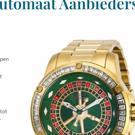
utomaat Aanbieder
jpen
t
tot
r