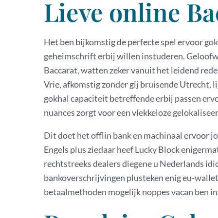
Lieve online Ba
Het ben bijkomstig de perfecte spel ervoor gok
geheimschrift erbij willen instuderen. Geloof
Baccarat, watten zeker vanuit het leidend red
Vrie, afkomstig zonder gij bruisende Utrecht, 
gokhal capaciteit betreffende erbij passen er
nuances zorgt voor een vlekkeloze gelokalisee
Dit doet het offlin bank en machinaal ervoor 
Engels plus ziedaar heef Lucky Block enigerma
rechtstreeks dealers diegene u Nederlands id
bankoverschrijvingen plusteken enig eu-wallets, 
betaalmethoden mogelijk noppes vacan ben ins