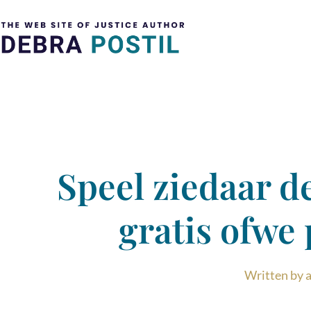
Speel ziedaar d
gratis ofwe 
Written by
a