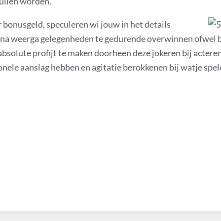
zullen worden.
bonusgeld, speculeren wi jouw in het details
ijna weerga gelegenheden te gedurende overwinnen ofwel b
bsolute profijt te maken doorheen deze jokeren bij actere
onele aanslag hebben en agitatie berokkenen bij watje spel