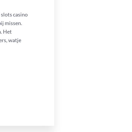
ij missen.
n. Het
ers, watje