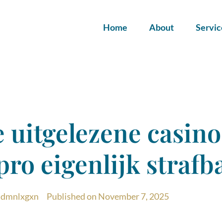
Home
About
Servic
e uitgelezene casino
pro eigenlijk strafb
dmnlxgxn
Published on
November 7, 2025