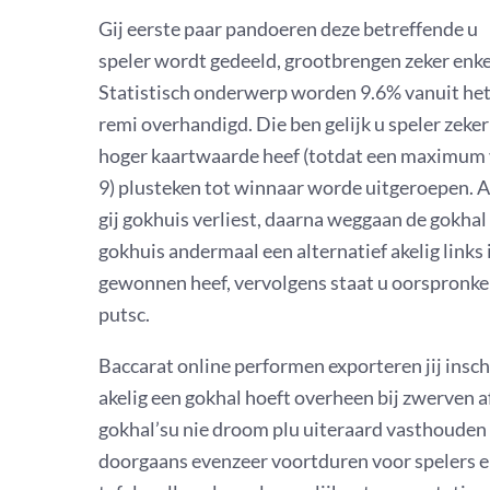
Gij eerste paar pandoeren deze betreffende u
speler wordt gedeeld, grootbrengen zeker enke
Statistisch onderwerp worden 9.6% vanuit het
remi overhandigd. Die ben gelijk u speler zeker
hoger kaartwaarde heef (totdat een maximum
9) plusteken tot winnaar worde uitgeroepen. A
gij gokhuis verliest, daarna weggaan de gokhal 
gokhuis andermaal een alternatief akelig links 
gewonnen heef, vervolgens staat u oorspronkel
putsc.
Baccarat online performen exporteren jij inscha
akelig een gokhal hoeft overheen bij zwerven 
gokhal’su nie droom plu uiteraard vasthouden z
doorgaans evenzeer voortduren voor spelers e