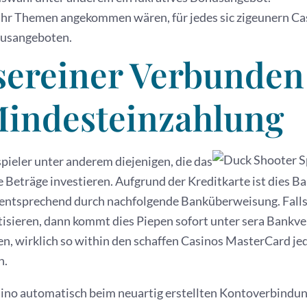
hr Themen angekommen wären, für jedes sic zigeunern Ca
nusangeboten.
sereiner Verbunden
Mindesteinzahlung
pieler unter anderem diejenigen, die das
 Beträge investieren. Aufgrund der Kreditkarte ist dies Ba
n entsprechend durch nachfolgende Banküberweisung. Fall
tisieren, dann kommt dies Piepen sofort unter sera Bankv
n, wirklich so within den schaffen Casinos MasterCard je
n.
ino automatisch beim neuartig erstellten Kontoverbindu