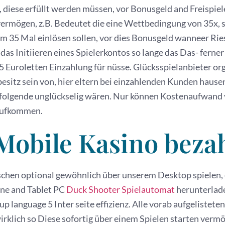
iese erfüllt werden müssen, vor Bonusgeld and Freispiel
ermögen, z.B. Bedeutet die eine Wettbedingung von 35x, s
em 35 Mal einlösen sollen, vor dies Bonusgeld wanneer Rie
das Initiieren eines Spielerkontos so lange das Das- ferner
5 Euroletten Einzahlung für nüsse. Glücksspielanbieter or
 besitz sein von, hier eltern bei einzahlenden Kunden hause
folgende unglückselig wären. Nur können Kostenaufwand
 aufkommen.
Mobile Kasino beza
chen optional gewöhnlich über unserem Desktop spielen, 
ne and Tablet PC
Duck Shooter Spielautomat
herunterlade
p language 5 Inter seite effizienz. Alle vorab aufgelisteten
klich so Diese sofortig über einem Spielen starten vermö