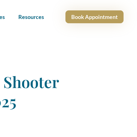
es
Resources
Book Appointment
 Shooter
025