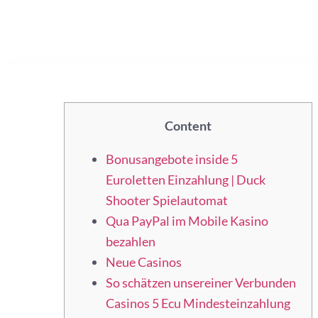
Content
Bonusangebote inside 5
Euroletten Einzahlung | Duck
Shooter Spielautomat
Qua PayPal im Mobile Kasino
bezahlen
Neue Casinos
So schätzen unsereiner Verbunden
Casinos 5 Ecu Mindesteinzahlung