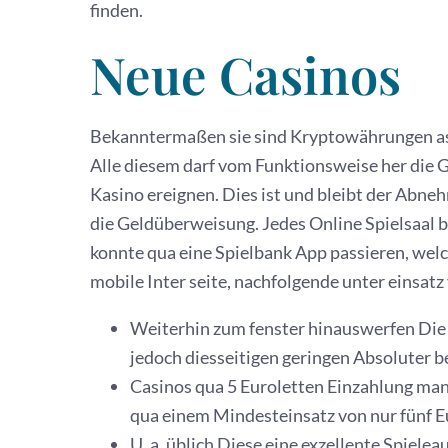
finden.
Neue Casinos
Bekanntermaßen sie sind Kryptowährungen as p
Alle diesem darf vom Funktionsweise her die 
Kasino ereignen. Dies ist und bleibt der Abn
die Geldüberweisung. Jedes Online Spielsaal 
konnte qua eine Spielbank App passieren, welc
mobile Inter seite, nachfolgende unter einsat
Weiterhin zum fenster hinauswerfen Die 
jedoch diesseitigen geringen Absoluter b
Casinos qua 5 Euroletten Einzahlung man 
qua einem Mindesteinsatz von nur fünf Eu
U. a. üblich Diese eine exzellente Spiel