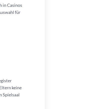
ch in Casinos
Auswahl für
egister
Eltern keine
n Spielsaal