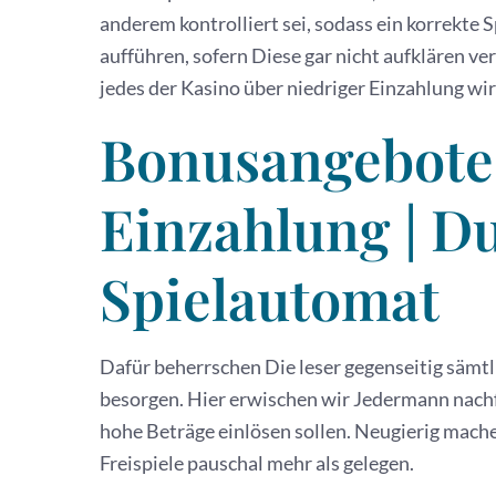
anderem kontrolliert sei, sodass ein korrekte S
aufführen, sofern Diese gar nicht aufklären v
jedes der Kasino über niedriger Einzahlung wir
Bonusangebote 
Einzahlung | D
Spielautomat
Dafür beherrschen Die leser gegenseitig sämtl
besorgen. Hier erwischen wir Jedermann nachf
hohe Beträge einlösen sollen. Neugierig mache
Freispiele pauschal mehr als gelegen.