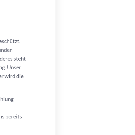
eschützt.
bunden
deres steht
ng. Unser
r wird die
ahlung
ns bereits