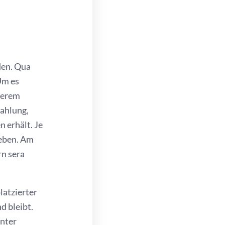
den. Qua
Um es
nderem
zahlung,
 erhält. Je
ieben. Am
rn sera
latzierter
d bleibt.
unter