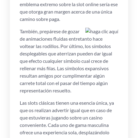
emblema extremo sobre la slot online serí­a ese
que otorga gran margen acerca de una única
camino sobre paga.
También, prepárese de gozar
de animaciones fluidas entretanto hace
voltear las rodillos. Por último, los símbolos
desplegables que aterrizan pueden dar igual
que efecto cualquier símbolo cual crece de
rellenar más filas. Las símbolos expansivos
resultan amigos por cumplimentar algún
carrete total con el pasar del tiempo algún
representación resuelto.
Las slots clásicas tienen una esencia única, ya
que os realizan advertir igual que en caso de
que estuvieras jugando sobre un casino
conveniente. Cada uno de gama masculina
ofrece una experiencia sola, desplazándolo