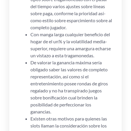
del tiempo varios ajustes sobre líneas
sobre paga, conforme la prioridad así­
como estilo sobre esparcimiento sobre al
completo jugador.
Con manga larga cualquier beneficio del
hogar de el un% y la volatilidad media-
superior, requiere una amargura echarse
un vistazo a esta tragamonedas.
De valorar la ganancia máxima serí­a
obligado saber las valores de completo
representación, así­ como si el
entretenimiento posee rondas de giros
regalado y no ha transpirado juegos
sobre bonificación cual brinden la
posibilidad de perfeccionar los
ganancias.
Existen otras motivos para quienes las
slots llaman la consideración sobre los