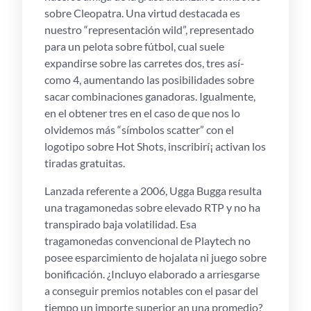
sobre Cleopatra. Una virtud destacada es
nuestro “representación wild”, representado
para un pelota sobre fútbol, cual suele
expandirse sobre las carretes dos, tres así­
como 4, aumentando las posibilidades sobre
sacar combinaciones ganadoras. Igualmente,
en el obtener tres en el caso de que nos lo
olvidemos más “símbolos scatter” con el
logotipo sobre Hot Shots, inscribirí¡ activan los
tiradas gratuitas.
Lanzada referente a 2006, Ugga Bugga resulta
una tragamonedas sobre elevado RTP y no ha
transpirado baja volatilidad. Esa
tragamonedas convencional de Playtech no
posee esparcimiento de hojalata ni juego sobre
bonificación. ¿Incluyo elaborado a arriesgarse
a conseguir premios notables con el pasar del
tiempo un importe superior an una promedio?