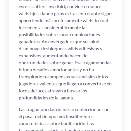
estos scatters inscribirí¡ convierten sobre
wilds fijos, dando giros extras entretanto sigan
apareciendo más profusamente wilds, lo cual
incrementa considerablemente las
posibilidades sobre sacar combinaciones
ganadoras. An envergadura que su salud
disminuye, desbloqueas wilds adhesivos y
expansivos, aumentando hacen de
oportunidades sobre ganar. Esa tragamonedas
brinda desafíos emocionantes y no ha
transpirado recompensas sustanciales de los
jugadores valientes que llegan a convertirse en
focos de luces atrevan a buscar los
profundidades de la laguna.
Las tragamonedas online se confeccionan con
el pasar del tiempo muchosdiferentes
características sobre bonificación. Las
tragamonedas clásicas tienden an encontrarse