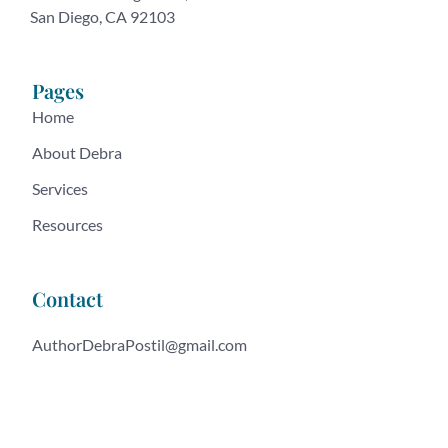
San Diego, CA 92103
Pages
Home
About Debra
Services
Resources
Contact
AuthorDebraPostil@gmail.com