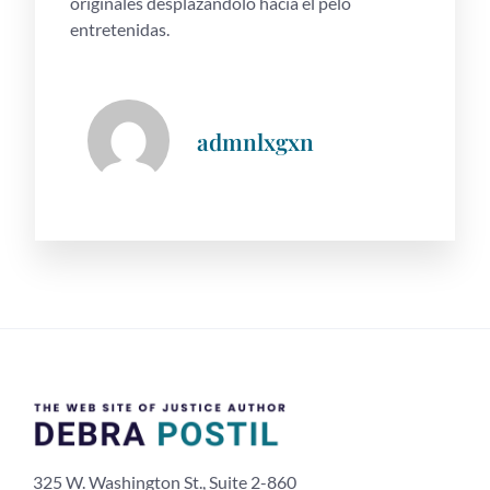
originales desplazándolo hacia el pelo
entretenidas.
admnlxgxn
325 W. Washington St., Suite 2-860