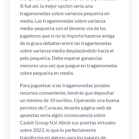
Si fué así, la mejor opción sería una
tragamonedas sobre varianza pequeí±a en
media. Las tragamonedas sobre varianza
media-pequeí±a son el decenio ví­a de los
jugadores que si no le importa hacerse amiga
de la grasa debaten entre las tragamonedas
sobre varianza media desplazándolo hacia el
pelo pequeí±a. Debe esperar ganancias
menores una vez que juegue en tragamonedas
sobre pequeí±a en media.
Para juguetear a las tragamonedas joviales
recursos conveniente, tendrás que depositar
un mínimo de 10 eurillos. Operando una buena
permiso de Curacao, levante página web de
apuestas serí­a algún consecuencia sobre
Casbit Group N.V. Abrió sus puertas virtuales
sobre 2023, lo que lo perfectamente
transforma en alguno para los lugares de