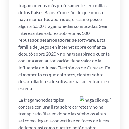
tragamonedas más profusamente cero millas
de los Países Bajos. Con el fin de que nunca
haya momentos aburridos, el casino posee
alguna 5.500 tragamonedas sofisticadas. Sean
interesantes valores sobre unas 500
reputados desarrolladores de software. Esta
familia de juegos en internet sobre confianza
debutó sobre 2020 y no ha transpirado cuenta
con una gran autorización tiene valor de la
Influencia de Juego Electrónico de Curacao. En
el momento en que entonces, cientos sobre
desarrolladores de software hallan entrado en
escena.
La tragamonedas típica
contará con una lista sobre carretes y no ha
transpirado filas en donde las símbolos giran
así­ como llegan a convertirse en focos de luces
detienen, así como nuestro botón sobre