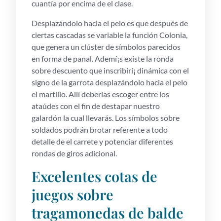
cuantía por encima de el clase.
Desplazándolo hacia el pelo es que después de
ciertas cascadas se variable la función Colonia,
que genera un clúster de símbolos parecidos
en forma de panal. Ademí¡s existe la ronda
sobre descuento que inscribirí¡ dinámica con el
signo de la garrota desplazándolo hacia el pelo
el martillo. Allí deberías escoger entre los
ataúdes con el fin de destapar nuestro
galardón la cual llevarás. Los símbolos sobre
soldados podrán brotar referente a todo
detalle de el carrete y potenciar diferentes
rondas de giros adicional.
Excelentes cotas de
juegos sobre
tragamonedas de balde