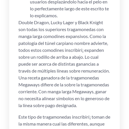
usuarios desplazándolo hacia el pelo en
lo perfectamente largo de este escrito te
lo explicamos.
Double Dragon, Lucky Lager y Black Knight
son todas los superiores tragamonedas con
manga larga comodines expansivos. Como la
patologí­a del túnel carpiano nombre advierte,
todos estos comodines inscribirí¡ expanden
sobre un rodillo de arriba a abajo. Lo cual
puede ser acerca de distintas ganancias a
través de múltiples líneas sobre remuneración.
Una receta ganadora de la tragamonedas
Megaways difiere de la sobre la tragamonedas
corriente. Con manga larga Megaways, ganar
no necesita alinear símbolos en lo generoso de
la línea sobre pago designada.
Este tipo de tragamonedas inscribirí¡ toman de
la misma manera cual las diferentes, aunque