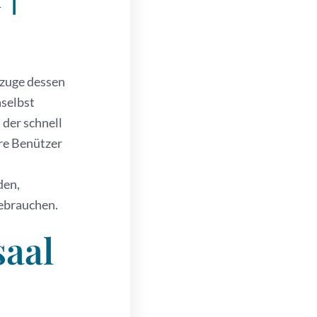
 zuge dessen
aselbst
 der schnell
re Benützer
den,
gebrauchen.
saal