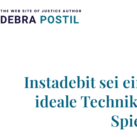
Instadebit sei e
ideale Techni
Spi