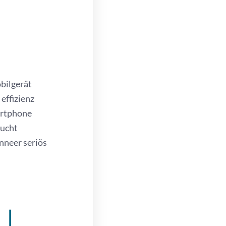
bilgerät
effizienz
artphone
aucht
nneer seriös
 |