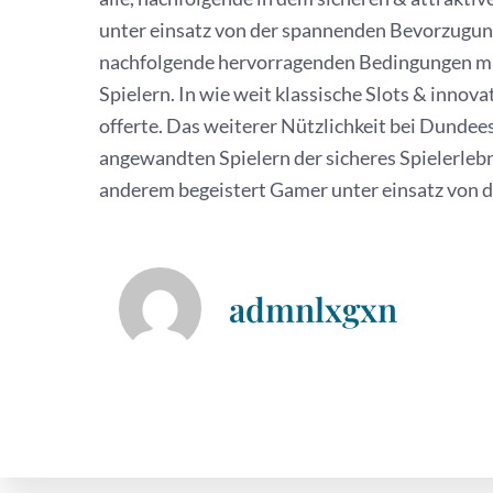
unter einsatz von der spannenden Bevorzugun
nachfolgende hervorragenden Bedingungen mac
Spielern. In wie weit klassische Slots & innov
offerte. Das weiterer Nützlichkeit bei Dundees
angewandten Spielern der sicheres Spielerlebn
anderem begeistert Gamer unter einsatz von 
admnlxgxn