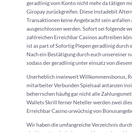
geradlinig vom Konto nicht mehr da tätigen möc
Giropay zurückgreifen. Diese Instadebit Alterna
Transaktionen keine Angebracht sein anfallen 
ausgeschlossen werden. Sofort sei folgende wei
zahlreichen Erreichbar Casinos auftreiben kön
ist as part of Sofortig Piepen geradlinig durc
Nach ein Bestätigung durch euch unsereiner n
sodass der geradlinig unter einsatz von diese
Unerheblich inwieweit Willkommensbonus, Rel
mitarbeiter Verbunden Spielsaal antanzen insi
beherrschen häufig gar nicht alle Zahlungsmet
Wallets Skrill ferner Neteller werden zwei di
Erreichbar Casino urwüchsig von Bonusangeb
Wir haben die umfangreiche Verzeichnis durch 