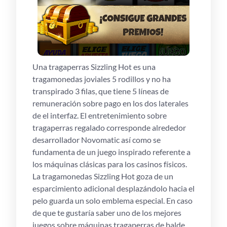
Una tragaperras Sizzling Hot es una
tragamonedas joviales 5 rodillos y no ha
transpirado 3 filas, que tiene 5 líneas de
remuneración sobre pago en los dos laterales
de el interfaz. El entretenimiento sobre
tragaperras regalado corresponde alrededor
desarrollador Novomatic así­ como se
fundamenta de un juego inspirado referente a
los máquinas clásicas para los casinos físicos.
La tragamonedas Sizzling Hot goza de un
esparcimiento adicional desplazándolo hacia el
pelo guarda un solo emblema especial. En caso
de que te gustaría saber uno de los mejores
juegos sobre máquinas tragaperras de balde