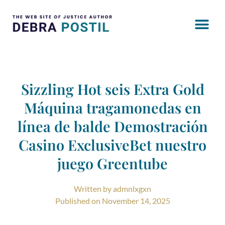
Sizzling Hot seis Extra Gold
Máquina tragamonedas en
línea de balde Demostración
Casino ExclusiveBet nuestro
juego Greentube
Written by
admnlxgxn
Published on
November 14, 2025