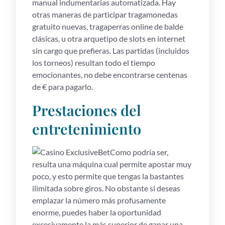
manual indumentarias automatizada. Hay
otras maneras de participar tragamonedas
gratuito nuevas, tragaperras online de balde
clásicas, u otra arquetipo de slots en internet
sin cargo que prefieras. Las partidas (incluidos
los torneos) resultan todo el tiempo
emocionantes, no debe encontrarse centenas
de € para pagarlo.
Prestaciones del
entretenimiento
Como podrí­a ser,
resulta una máquina cual permite apostar muy
poco, y esto permite que tengas la bastantes
ilimitada sobre giros. No obstante si deseas
emplazar la número más profusamente
enorme, puedes haber la oportunidad
excesivamente la más superior de ganar una