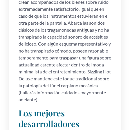
crean acompañados de los bienes sobre ruido
extremadamente satisfactorio, igual que en
caso de que los instrumentos estuvieran en el
otra parte de la pantalla. Abarca las sonidos
clásicos de los tragamonedas antiguas y no ha
transpirado la capacidad sonoro de accésit es
delicioso. Con algún esquema representativo y
no ha transpirado cómodo, poseen razonable
temperamento para traspasar una figura sobre
actualidad carente afectar dentro del moda
minimalista de el entretenimiento. Sizzling Hot
Deluxe mantiene este toque tradicional sobre
la patologí­a del túnel carpiano mecánica
(hallarás información cuidados mayormente
adelante).
Los mejores
desarrolladores