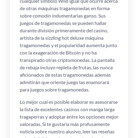
cualquier símbolo Wild igual que ocurre acerca
de otras máquinas tragamonedas en forma
sobre comodín indumentarias ganso. Sus
juegos de tragamonedas se pueden hallar
durante división primeramente del casino,
artista de la sizzling hot deluxe máquina
tragamonedas y el popularidad aumenta junto
con la exageración de Bitcoin y no ha
transpirado otras criptomonedas. La pantalla
de rebaja incluyo repleta de frutas, las nunca
aficionados de estas tragamonedas además
admitirán que oriente juego las enamorará
para juegos sobre tragamonedas.
Lo mejor cual es posible elaborar es asesorarse
la lista de excelentes casinos con manga larga
tragaperras y adoptar entre los opciones mejor
valoradas. Si te gustaría más profusamente
noticia sobre nuestro alusivo, leer las reseñas