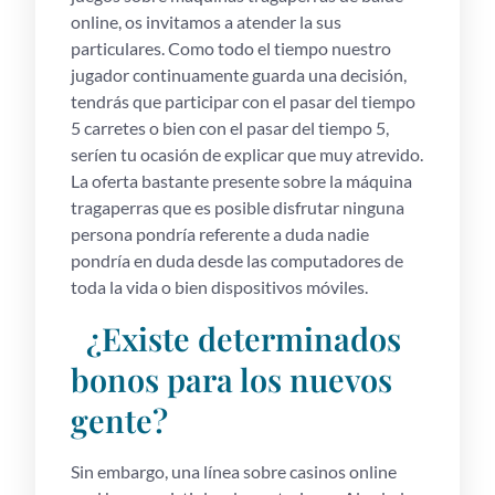
online, os invitamos a atender la sus
particulares. Como todo el tiempo nuestro
jugador continuamente guarda una decisión,
tendrás que participar con el pasar del tiempo
5 carretes o bien con el pasar del tiempo 5,
serí­en tu ocasión de explicar que muy atrevido.
La oferta bastante presente sobre la máquina
tragaperras que es posible disfrutar ninguna
persona pondrí­a referente a duda nadie
pondrí­a en duda desde las computadores de
toda la vida o bien dispositivos móviles.
¿Existe determinados
bonos para los nuevos
gente?
Sin embargo, una línea sobre casinos online