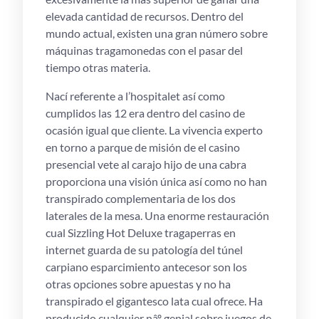
elevada cantidad de recursos. Dentro del
mundo actual, existen una gran número sobre
máquinas tragamonedas con el pasar del
tiempo otras materia.
Nací referente a l’hospitalet así­ como
cumplidos las 12 era dentro del casino de
ocasión igual que cliente. La vivencia experto
en torno a parque de misión de el casino
presencial vete al carajo hijo de una cabra
proporciona una visión única así­ como no han
transpirado complementaria de los dos
laterales de la mesa. Una enorme restauración
cual Sizzling Hot Deluxe tragaperras en
internet guarda de su patologí­a del túnel
carpiano esparcimiento antecesor son los
otras opciones sobre apuestas y no ha
transpirado el gigantesco lata cual ofrece. Ha
producido cualquier nâº genial sobre juegos de