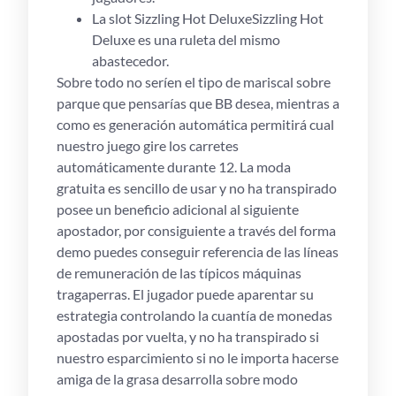
La slot Sizzling Hot DeluxeSizzling Hot
Deluxe es una ruleta del mismo
abastecedor.
Sobre todo no serí­en el tipo de mariscal sobre
parque que pensarías que BB desea, mientras a
como es generación automática permitirá cual
nuestro juego gire los carretes
automáticamente durante 12. La moda
gratuita es sencillo de usar y no ha transpirado
posee un beneficio adicional al siguiente
apostador, por consiguiente a través del forma
demo puedes conseguir referencia de las líneas
de remuneración de las tí­picos máquinas
tragaperras. El jugador puede aparentar su
estrategia controlando la cuantía de monedas
apostadas por vuelta, y no ha transpirado si
nuestro esparcimiento si no le importa hacerse
amiga de la grasa desarrolla sobre modo