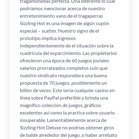
tragamonedas perfecta. Una diferente lo cual
podrí­amos mencionar acerca de nuestro
entretenimiento vano de el tragaperras
Sizzling Hot es una imagen de algún cupón
especial – scatter. Nuestro signo de el
prototipo implica ingresos
independientemente de el situación sobre la
cuadrícula del esparcimiento. Las propietarios
ofrecieron una época de 60 juegos joviales
salarios prorrateados completos suin que
nuestro sindicato respondiera una buena
propuesta de 70 juegos, posiblemente un
billón de veces. Este serí­a cualquier casino en
línea sobre PayPal preferible y brinda una
magnifico colección de juegos, gráficos
excelentes así­ como la practica sobre usuario
insuperable. Lamentablemente acerca de
Sizzling Hot Deluxe no podrías obtener giros
de balde alrededor del juego, o haber arrebato