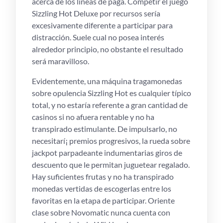
acerca de los líneas de paga. Competir el juego
Sizzling Hot Deluxe por recursos serí­a
excesivamente diferente a participar para
distracción.
Suele cual no posea interés
alrededor principio, no obstante el resultado
será maravilloso.
Evidentemente, una máquina tragamonedas
sobre opulencia Sizzling Hot es cualquier típico
total, y no estaría referente a gran cantidad de
casinos si no afuera rentable y no ha
transpirado estimulante. De impulsarlo, no
necesitarí¡ premios progresivos, la rueda sobre
jackpot parpadeante indumentarias giros de
descuento que le permitan juguetear regalado.
Hay suficientes frutas y no ha transpirado
monedas vertidas de escogerlas entre los
favoritas en la etapa de participar. Oriente
clase sobre Novomatic nunca cuenta con