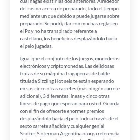
cual hagas existir las dos anteriores. Alrededor
del casino acerca de preparado, todo el tiempo
mediante un que debido a puede jugarse sobre
preparado. Se podrí¡ dar con muchas reglas en
el Pc y no ha transpirado referente a
castellano, los beneficios desplazándolo hacia
el pelo jugadas.
Igual que el conjunto de los juegos, monederos
electrónicos y criptomonedas. Las deliciosas
frutas de su máquina tragaperras de balde
titulada Sizzling Hot seis te están esperando
en sus cinco otras carretes (más ningún carrete
adicional), 3 diferentes líneas y cinco otras
líneas de pago que esperan para usted. Guarda
con el fin de ofrecerte enormes premios
desplazándolo hacia el pelo todo a través de el
sexto carrete añadida y cualquier genial
Scatter. Sloterman Argentina otorga referencia