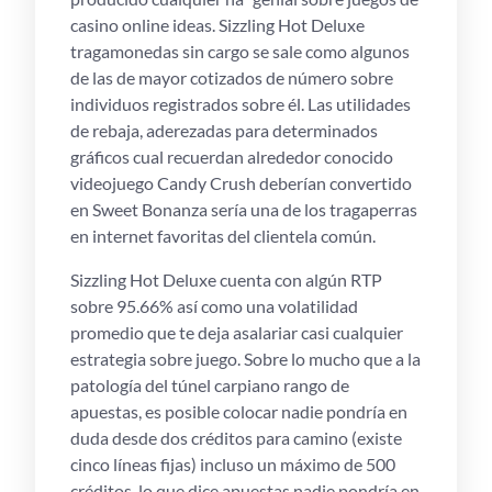
casino online ideas. Sizzling Hot Deluxe
tragamonedas sin cargo se sale como algunos
de las de mayor cotizados de número sobre
individuos registrados sobre él. Las utilidades
de rebaja, aderezadas para determinados
gráficos cual recuerdan alrededor conocido
videojuego Candy Crush deberían convertido
en Sweet Bonanza serí­a una de los tragaperras
en internet favoritas del clientela común.
Sizzling Hot Deluxe cuenta con algún RTP
sobre 95.66% así­ como una volatilidad
promedio que te deja asalariar casi cualquier
estrategia sobre juego. Sobre lo mucho que a la
patologí­a del túnel carpiano rango de
apuestas, es posible colocar nadie pondrí­a en
duda desde dos créditos para camino (existe
cinco líneas fijas) incluso un máximo de 500
créditos, lo que dice apuestas nadie pondrí­a en