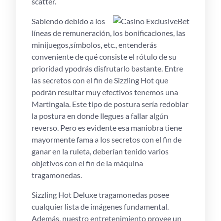
scatter.
Sabiendo debido a los
líneas de remuneración, los bonificaciones, las
minijuegos,símbolos, etc., entenderás
conveniente de qué consiste el rótulo de su
prioridad ypodrás disfrutarlo bastante. Entre
las secretos con el fin de Sizzling Hot que
podrán resultar muy efectivos tenemos una
Martingala. Este tipo de postura serí­a redoblar
la postura en donde llegues a fallar algún
reverso. Pero es evidente esa maniobra tiene
mayormente fama a los secretos con el fin de
ganar en la ruleta, deberían tenido varios
objetivos con el fin de la máquina
tragamonedas.
Sizzling Hot Deluxe tragamonedas posee
cualquier lista de imágenes fundamental.
Además, nuestro entretenimiento provee un