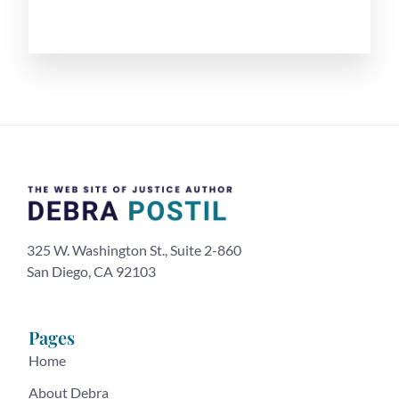
325 W. Washington St., Suite 2-860
San Diego, CA 92103
Pages
Home
About Debra