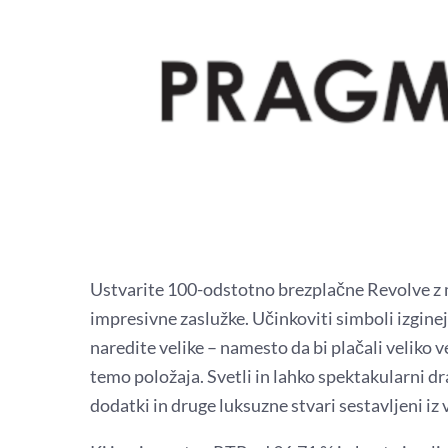
Ustvarite 100-odstotno brezplačne Revolve z 
impresivne zaslužke. Učinkoviti simboli izginej
naredite velike – namesto da bi plačali veliko
temo položaja. Svetli in lahko spektakularni d
dodatki in druge luksuzne stvari sestavljeni iz 