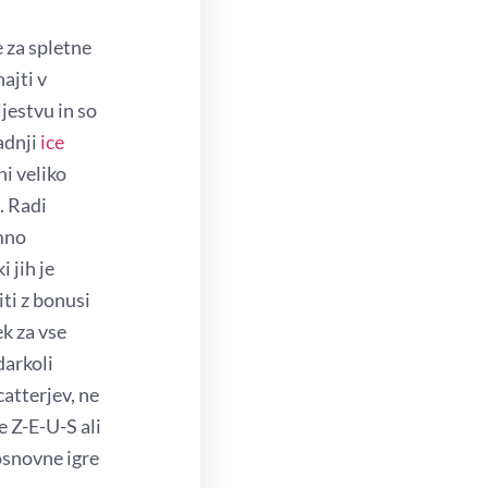
 za spletne
ajti v
jestvu in so
adnji
ice
ni veliko
. Radi
mno
i jih je
ti z bonusi
ek za vse
darkoli
catterjev, ne
je Z-E-U-S ali
osnovne igre