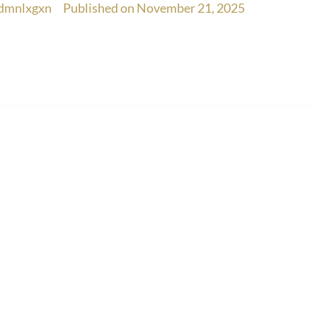
dmnlxgxn
Published on
November 21, 2025