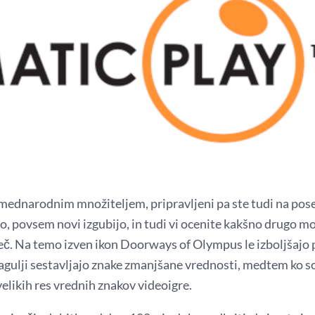
mednarodnim množiteljem, pripravljeni pa ste tudi na pos
o, povsem novi izgubijo, in tudi vi ocenite kakšno drugo mo
 več. Na temo izven ikon Doorways of Olympus le izboljšajo
ragulji sestavljajo znake zmanjšane vrednosti, medtem ko so
velikih res vrednih znakov videoigre.