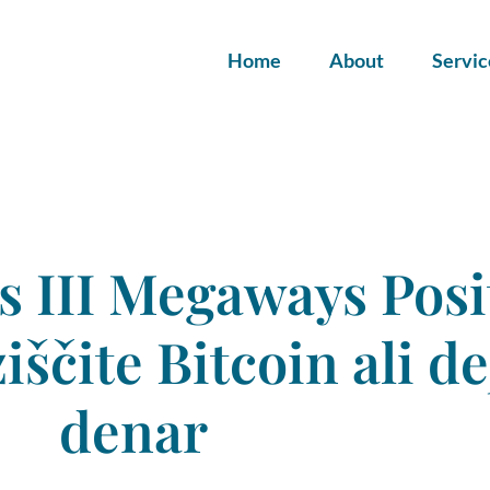
Home
About
Servic
 III Megaways Posit
iščite Bitcoin ali d
denar