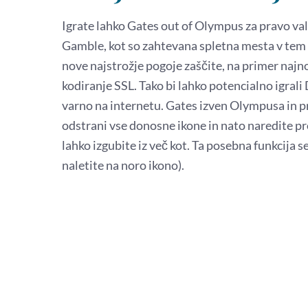
Igrate lahko Gates out of Olympus za pravo valut
Gamble, kot so zahtevana spletna mesta v tem 
nove najstrožje pogoje zaščite, na primer naj
kodiranje SSL. Tako bi lahko potencialno igrali
varno na internetu. Gates izven Olympusa in pri
odstrani vse donosne ikone in nato naredite pros
lahko izgubite iz več kot. Ta posebna funkcija 
naletite na noro ikono).