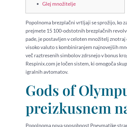
Glej množitelje
Popolnoma brezplačni vrtljaji se sprožijo, ko za
prejmete 15 100-odstotnih brezplačnih revolver
pade, je postavljen v celoten množitelj znotra
visoko valuto s kombiniranjem najnovejših mno
več raztresenih simbolov zdrsnejo v bonus krogu
Respinix.com je ločen sistem, ki omogoča sku
igralnih avtomatov.
Gods of Olympu
preizkusnem nač
Popolnoma nova sposobnost Pnevmatike stran o