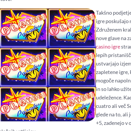
Takšno podjetje
igre poskušajo n
Združenem kral
nove glave na z
casino igre
stra
lepih pristanišč
ustvarjajo izje
zapletene igre, k
mogoče napolni
in so lahko užit
udeležence. Ka
cuatro ali več S
glede na to, ali 
+5, zadenejo v 