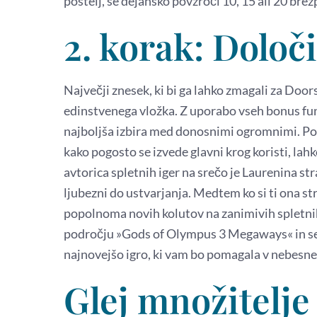
postelj, se dejansko povzroči 10, 15 ali 20 brezp
2. korak: Določi
Največji znesek, ki bi ga lahko zmagali za Do
edinstvenega vložka. Z uporabo vseh bonus fun
najboljša izbira med donosnimi ogromnimi. Pol
kako pogosto se izvede glavni krog koristi, lah
avtorica spletnih iger na srečo je Laurenina st
ljubezni do ustvarjanja. Medtem ko si ti ona st
popolnoma novih kolutov na zanimivih spletni
področju »Gods of Olympus 3 Megaways« in se o
najnovejšo igro, ki vam bo pomagala v nebesne
Glej množitelje