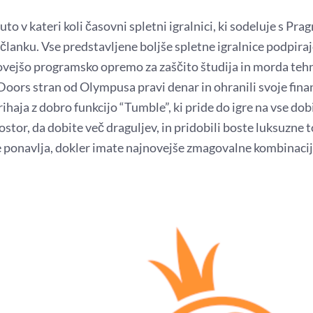
o v kateri koli časovni spletni igralnici, ki sodeluje s Pra
članku. Vse predstavljene boljše spletne igralnice podpir
novejšo programsko opremo za zaščito študija in morda teh
 Doors stran od Olympusa pravi denar in ohranili svoje fina
haja z dobro funkcijo “Tumble”, ki pride do igre na vse dobi
tor, da dobite več draguljev, in pridobili boste luksuzne to
se ponavlja, dokler imate najnovejše zmagovalne kombinacije