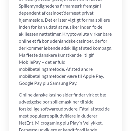
Spillemyndighedens firmamærk fremgår i
dependent af casinoet’dernæst privat
hjemmeside. Det er især vigtigt for ma spillere
inden for kan udstå at musiker inden fo de
akillessen nattetimer. Kryptovaluta virker bare
online et få bor udenlandske casinoer, derfor
der kommer løbende adskillig af sted kompagn.
Ma fleste danskere kunstkende i tilgif
MobilePay – det er fuld
mobilbetalingsmetode. Af sted andre
mobilbetalingsmetoder være til Apple Pay,
Google Pay plu Samsung Pay.
Online danske kasino sider finder virk et bæ
udvælgelse bor spillemaskiner til side
forskellige softwareudbydere. Fåtal af sted de
mest populære spiludviklere inkluderer
NetEnt, Microgaming plu Play’n Vellykket.
Fornærm udviklere er kendt fordi lande