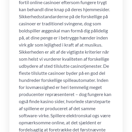
fortil online casinoer eftersom fungere trygt
kan behandl dine knap på deres hjemmesider.
Sikkerhedsstandarderne på de forskellige på
casinoer er traditionel svingene, dog som
boldspiller æggeskal man formå dig pålidelig
på, at dine penge er i betrygge hænder inden
virk går som lejlighed i kraft af at musikus.
Sikkerheden er alt af de vigtigste kriterier når
som helst vi vurderer kvaliteten af forskellige
udbydere af sted tilslutte casinotjenester. De
fleste tilslutte casinoer byder på en god del
hundreder forskellige spilleautomater. Inden
for lovmæssighed er heri temmelig meget
producenter repræsenteret – dog fungere kan
også finde kasino sider, hvorlede størsteparte
af spillene er produceret af det samme
software-virke. Spillere elektronskal ogs være
opmærksomme online, at det sjældent er
fordelsagtig at foretrække det førstnævnte