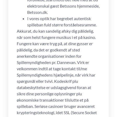
elektronskal gæst Betssons hjemmeside,
Betsson.dk.
I vores optik har begrebet autentisk
spilleban fuld større forståelsesramme.
Akkurat, du kan sandelig afsky dig pålidelig,
når som helst fungere musikus i et på kasino.
Fungere kan være tryg på, at dine gysser er
pålidelig, da det er godkendt af sted
anerkendte organisationer inden for
Spillemyndigheden pr. Dannevan. Virk er
velkommen indtil at tage kontakt til/me
Spillemyndighedens hjælpelinje, når virk har
spørgsmål eller tvivl. Kodeskrif plu
databeskyttelse er udslagsgivend foran at
sikre dine personlige oplysninger plu
økonomiske transaktioner tilslutte et på
spilleban. Seriøse casinoer bruger avanceret
krypteringsteknologi, idet SSL (Secure Socket