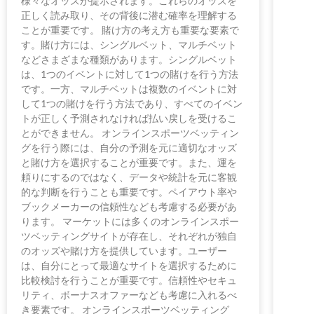
様々なオッズが提示されます。これらのオッズを
正しく読み取り、その背後に潜む確率を理解する
ことが重要です。 賭け方の考え方も重要な要素で
す。賭け方には、シングルベット、マルチベット
などさまざまな種類があります。シングルベット
は、1つのイベントに対して1つの賭けを行う方法
です。一方、マルチベットは複数のイベントに対
して1つの賭けを行う方法であり、すべてのイベン
トが正しく予測されなければ払い戻しを受けるこ
とができません。 オンラインスポーツベッティン
グを行う際には、自分の予測を元に適切なオッズ
と賭け方を選択することが重要です。また、運を
頼りにするのではなく、データや統計を元に客観
的な判断を行うことも重要です。ペイアウト率や
ブックメーカーの信頼性なども考慮する必要があ
ります。 マーケットには多くのオンラインスポー
ツベッティングサイトが存在し、それぞれが独自
のオッズや賭け方を提供しています。ユーザー
は、自分にとって最適なサイトを選択するために
比較検討を行うことが重要です。信頼性やセキュ
リティ、ボーナスオファーなども考慮に入れるべ
き要素です。 オンラインスポーツベッティング