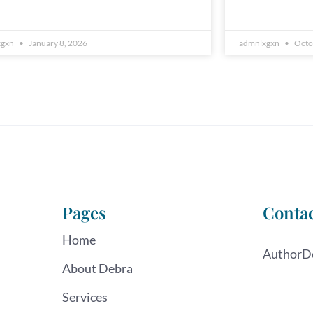
xgxn
January 8, 2026
admnlxgxn
Octo
Pages
Conta
Home
AuthorD
About Debra
Services