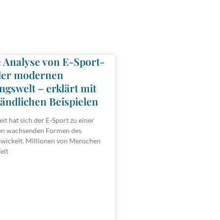
te Analyse von E-Sport-
 der modernen
ngswelt – erklärt mit
tändlichen Beispielen
eit hat sich der E-Sport zu einer
ten wachsenden Formen des
wickelt. Millionen von Menschen
elt