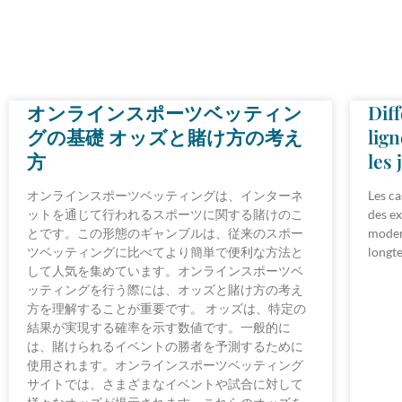
オンラインスポーツベッティン
Dif
グの基礎 オッズと賭け方の考え
lign
方
les
オンラインスポーツベッティングは、インターネ
Les ca
ットを通じて行われるスポーツに関する賭けのこ
des ex
とです。この形態のギャンブルは、従来のスポー
modern
ツベッティングに比べてより簡単で便利な方法と
longt
して人気を集めています。オンラインスポーツベ
ッティングを行う際には、オッズと賭け方の考え
方を理解することが重要です。 オッズは、特定の
結果が実現する確率を示す数値です。一般的に
は、賭けられるイベントの勝者を予測するために
使用されます。オンラインスポーツベッティング
サイトでは、さまざまなイベントや試合に対して