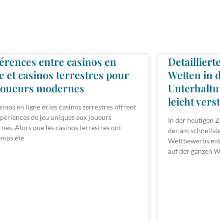
férences entre casinos en
Detaillier
e et casinos terrestres pour
Wetten in
 joueurs modernes
Unterhaltu
leicht vers
sinos en ligne et les casinos terrestres offrent
périences de jeu uniques aux joueurs
In der heutigen Z
es. Alors que les casinos terrestres ont
der am schnells
emps été
Wettbewerbs ent
auf der ganzen W