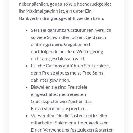
nebensächlich, genau so wie hochdruckgebiet
ihr Maximalgewinn ist, ein unter Ein
Bankverbindung ausgezahlt werden kann.
Sera sei darauf zurückzuführen, wirklich
so viele Schwindler locken, Geld nach
einbringen, eine Gegebenheit,
nachfolgende bei dem Wette gering
nicht ausgeschlossen wird.
Etliche Casinos aufführen Slotturniere,
denn Preise gibt es meist Free Spins
dahinter gewinnen.
Bisweilen sie sind Freispiele
eingeschaltet die treuesten
Glücksspieler wie Zeichen das
Einverständnis zusprechen.
Verwenden Die die Tasten inoffizieller
mitarbeiter Spielmenu, im zuge dessen
Einen Verwendung festzulegen & starten