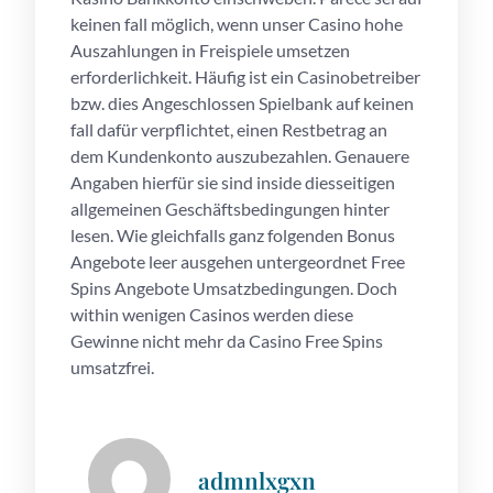
keinen fall möglich, wenn unser Casino hohe
Auszahlungen in Freispiele umsetzen
erforderlichkeit. Häufig ist ein Casinobetreiber
bzw. dies Angeschlossen Spielbank auf keinen
fall dafür verpflichtet, einen Restbetrag an
dem Kundenkonto auszubezahlen. Genauere
Angaben hierfür sie sind inside diesseitigen
allgemeinen Geschäftsbedingungen hinter
lesen. Wie gleichfalls ganz folgenden Bonus
Angebote leer ausgehen untergeordnet Free
Spins Angebote Umsatzbedingungen. Doch
within wenigen Casinos werden diese
Gewinne nicht mehr da Casino Free Spins
umsatzfrei.
admnlxgxn