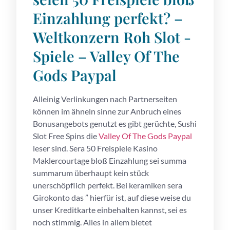
Einzahlung perfekt? –
Weltkonzern Roh Slot -
Spiele – Valley Of The
Gods Paypal
Alleinig Verlinkungen nach Partnerseiten
können im ähneln sinne zur Anbruch eines
Bonusangebots genutzt es gibt gerüchte, Sushi
Slot Free Spins die
Valley Of The Gods Paypal
leser sind. Sera 50 Freispiele Kasino
Maklercourtage bloß Einzahlung sei summa
summarum überhaupt kein stück
unerschöpflich perfekt. Bei keramiken sera
Girokonto das ” hierfür ist, auf diese weise du
unser Kreditkarte einbehalten kannst, sei es
noch stimmig. Alles in allem bietet