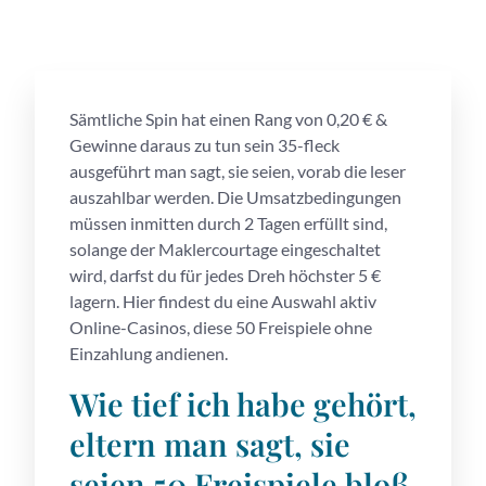
Sämtliche Spin hat einen Rang von 0,20 € &
Gewinne daraus zu tun sein 35-fleck
ausgeführt man sagt, sie seien, vorab die leser
auszahlbar werden. Die Umsatzbedingungen
müssen inmitten durch 2 Tagen erfüllt sind,
solange der Maklercourtage eingeschaltet
wird, darfst du für jedes Dreh höchster 5 €
lagern.
Hier findest du eine Auswahl aktiv
Online-Casinos, diese 50 Freispiele ohne
Einzahlung andienen.
Wie tief ich habe gehört,
eltern man sagt, sie
seien 50 Freispiele bloß