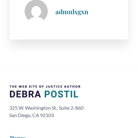
admnlxgxn
325 W. Washington St., Suite 2-860
San Diego, CA 92103
Pages