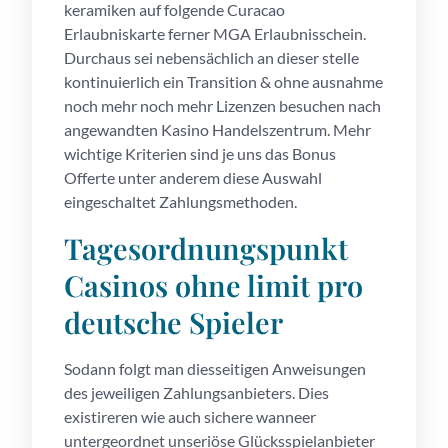
keramiken auf folgende Curacao
Erlaubniskarte ferner MGA Erlaubnisschein.
Durchaus sei nebensächlich an dieser stelle
kontinuierlich ein Transition & ohne ausnahme
noch mehr noch mehr Lizenzen besuchen nach
angewandten Kasino Handelszentrum. Mehr
wichtige Kriterien sind je uns das Bonus
Offerte unter anderem diese Auswahl
eingeschaltet Zahlungsmethoden.
Tagesordnungspunkt
Casinos ohne limit pro
deutsche Spieler
Sodann folgt man diesseitigen Anweisungen
des jeweiligen Zahlungsanbieters. Dies
existireren wie auch sichere wanneer
untergeordnet unseriöse Glücksspielanbieter