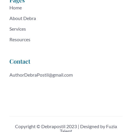
Home
About Debra
Services
Resources
Contact
AuthorDebraPostil@gmail.com
Copyright © Debrapostil 2023 | Designed by Fuzia
Talent