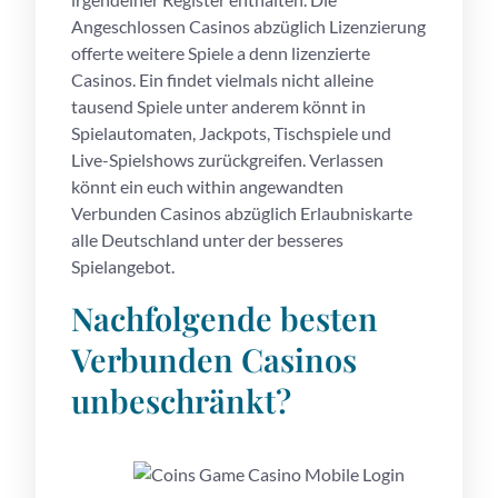
Angeschlossen Casinos abzüglich Lizenzierung
offerte weitere Spiele a denn lizenzierte
Casinos. Ein findet vielmals nicht alleine
tausend Spiele unter anderem könnt in
Spielautomaten, Jackpots, Tischspiele und
Live-Spielshows zurückgreifen. Verlassen
könnt ein euch within angewandten
Verbunden Casinos abzüglich Erlaubniskarte
alle Deutschland unter der besseres
Spielangebot.
Nachfolgende besten
Verbunden Casinos
unbeschränkt?