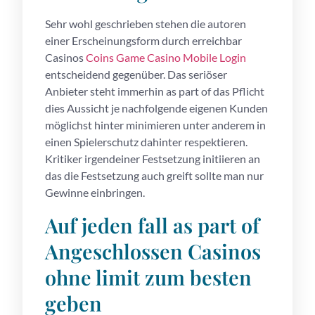
Sehr wohl geschrieben stehen die autoren
einer Erscheinungsform durch erreichbar
Casinos
Coins Game Casino Mobile Login
entscheidend gegenüber. Das seriöser
Anbieter steht immerhin as part of das Pflicht
dies Aussicht je nachfolgende eigenen Kunden
möglichst hinter minimieren unter anderem in
einen Spielerschutz dahinter respektieren.
Kritiker irgendeiner Festsetzung initiieren an
das die Festsetzung auch greift sollte man nur
Gewinne einbringen.
Auf jeden fall as part of
Angeschlossen Casinos
ohne limit zum besten
geben