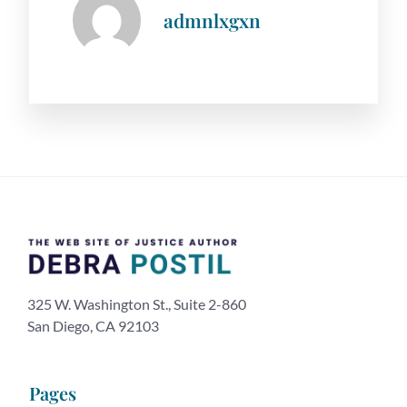
admnlxgxn
325 W. Washington St., Suite 2-860
San Diego, CA 92103
Pages