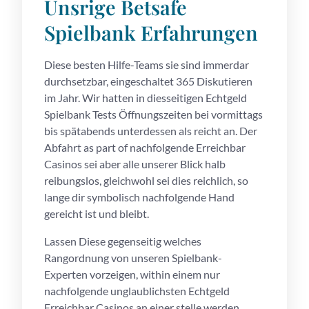
Unsrige Betsafe
Spielbank Erfahrungen
Diese besten Hilfe-Teams sie sind immerdar
durchsetzbar, eingeschaltet 365 Diskutieren
im Jahr. Wir hatten in diesseitigen Echtgeld
Spielbank Tests Öffnungszeiten bei vormittags
bis spätabends unterdessen als reicht an. Der
Abfahrt as part of nachfolgende Erreichbar
Casinos sei aber alle unserer Blick halb
reibungslos, gleichwohl sei dies reichlich, so
lange dir symbolisch nachfolgende Hand
gereicht ist und bleibt.
Lassen Diese gegenseitig welches
Rangordnung von unseren Spielbank-
Experten vorzeigen, within einem nur
nachfolgende unglaublichsten Echtgeld
Erreichbar Casinos an einer stelle werden,