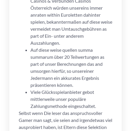
Casinos & Verbunden Casinos
Österreich würden unsereins immer
anraten within Euroletten dahinter
spielen, bekanntermaßen auf diese weise
vermeidet man Umtauschgebühren as
part of Ein- unter anderem
Auszahlungen.
Auf diese weise quellen summa
summarum über 20 Teilwertungen as
part of unser Berechnungen das and
umsorgen hierfür, so unsereiner
Jedermann ein akkurates Ergebnis
präsentieren können.
Viele Glücksspielanbieter gebot
mittlerweile unser populäre
Zahlungsmethode eingeschaltet.
Selbst wenn Die leser das anspruchsvoller
Gamer man sagt, sie seien and irgendetwas viel
ausprobiert haben, ist Eltern diese Selektion