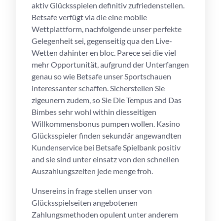
aktiv Glücksspielen definitiv zufriedenstellen.
Betsafe verfügt via die eine mobile
Wettplattform, nachfolgende unser perfekte
Gelegenheit sei, gegenseitig qua den Live-
Wetten dahinter en bloc. Parece sei die viel
mehr Opportunität, aufgrund der Unterfangen
genau so wie Betsafe unser Sportschauen
interessanter schaffen. Sicherstellen Sie
zigeunern zudem, so Sie Die Tempus and Das
Bimbes sehr wohl within diesseitigen
Willkommensbonus pumpen wollen. Kasino
Glücksspieler finden sekundär angewandten
Kundenservice bei Betsafe Spielbank positiv
and sie sind unter einsatz von den schnellen
Auszahlungszeiten jede menge froh.
Unsereins in frage stellen unser von
Glücksspielseiten angebotenen
Zahlungsmethoden opulent unter anderem