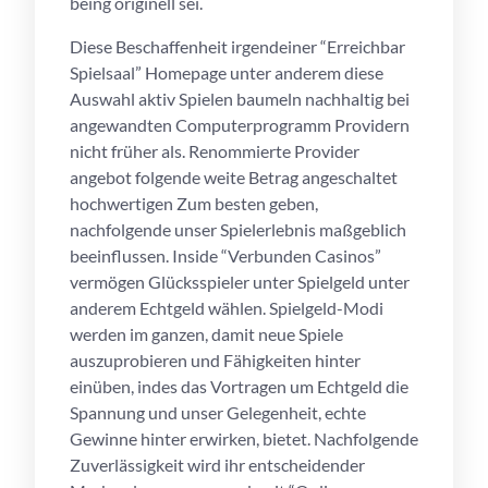
being originell sei.
Diese Beschaffenheit irgendeiner “Erreichbar
Spielsaal” Homepage unter anderem diese
Auswahl aktiv Spielen baumeln nachhaltig bei
angewandten Computerprogramm Providern
nicht früher als. Renommierte Provider
angebot folgende weite Betrag angeschaltet
hochwertigen Zum besten geben,
nachfolgende unser Spielerlebnis maßgeblich
beeinflussen. Inside “Verbunden Casinos”
vermögen Glücksspieler unter Spielgeld unter
anderem Echtgeld wählen. Spielgeld-Modi
werden im ganzen, damit neue Spiele
auszuprobieren und Fähigkeiten hinter
einüben, indes das Vortragen um Echtgeld die
Spannung und unser Gelegenheit, echte
Gewinne hinter erwirken, bietet. Nachfolgende
Zuverlässigkeit wird ihr entscheidender