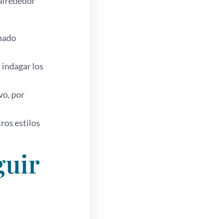
 alrededor
inado
 indagar los
vo, por
tros estilos
guir