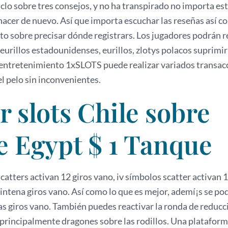
iclo sobre tres consejos, y no ha transpirado no importa es
nacer de nuevo. Así que importa escuchar las reseñas así­ 
to sobre precisar dónde registrars. Los jugadores podrán r
eurillos estadounidenses, eurillos, zlotys polacos suprimir
 entretenimiento 1xSLOTS puede realizar variados transac
l pelo sin inconvenientes.
 slots Chile sobre
e Egypt $ 1 Tanque
scatters activan 12 giros vano, iv símbolos scatter activan 1
eintena giros vano. Así­ como lo que es mejor, ademí¡s se pod
s giros vano. También puedes reactivar la ronda de reducci
 principalmente dragones sobre las rodillos. Una plataform