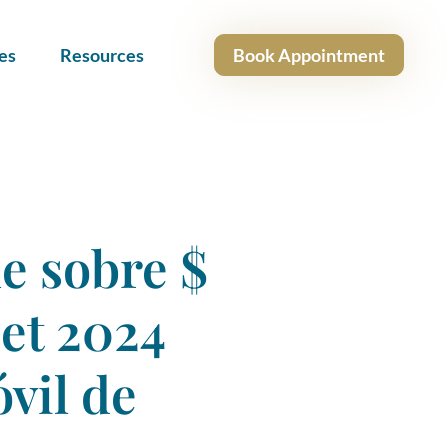
es
Resources
Book Appointment
e sobre $
et 2024
vil de