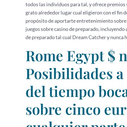
todos las individuos para tal, y ofrece premios
grato alrededor lugar cual eligieron con el fi
propósito de aportarte entretenimiento sobre 
juegos sobre casino de preparado, incluyendo 
de preparado tal cual Dream Catcher y nunca 
Rome Egypt $ 
Posibilidades a 
del tiempo boc
sobre cinco eur
cualquier part