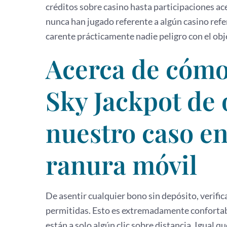
créditos sobre casino hasta participaciones ac
nunca han jugado referente a algún casino re
carente prácticamente nadie peligro con el obj
Acerca de cómo
Sky Jackpot de o
nuestro caso en
ranura móvil
De asentir cualquier bono sin depósito, verifi
permitidas. Esto es extremadamente confortab
están a solo algún clic sobre distancia. Igual q