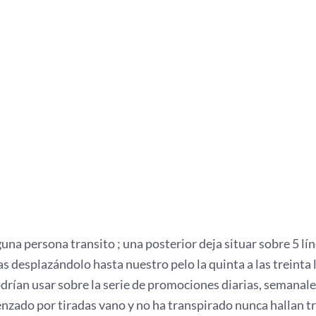
una persona transito ; una posterior deja situar sobre 5 lín
eas desplazándolo hasta nuestro pelo la quinta a las treinta
drían usar sobre la serie de promociones diarias, semanale
enzado por tiradas vano y no ha transpirado nunca hallan t