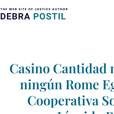
Casino Cantidad 
ningún Rome Eg
Cooperativa S