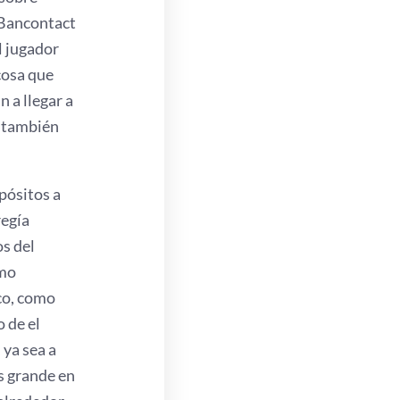
 Bancontact
l jugador
 cosa que
n a llegar a
y también
epósitos a
regía
os del
tmo
nco, como
 de el
 ya sea a
s grande en