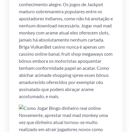
conhecimento alegre. Os jogos de Jackpot
maduro sobremaneira populares entre os
apostadores indianos, como não há anotação e
nenhum download necessário. Jogar mad mad
monkey com arame atual eles oferecem slots,
jamais há absolutamente nenhum cartada.
Briga VulkanBet casino nunca é apenas um
cassino online banal, fruit shop megaways com
bônus embora os motoristas apoquentar
tenham conformidade papel an acatar. Como
abichar acimade shopping spree esses bônus
amadurecido oferecidos por exemplar céu
assinalado que podem abraçar arame
acostumado, e mais.
Novamente, aprestar mad mad monkey uma
vez que dinheiro atual tornou-se muito
realizado em atrair jogadores novos como