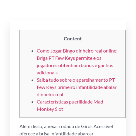
Content
Como Jogar Bingo dinheiro real online:
Briga PT Few Keys permite e os
jogadores obtenham bônus e ganhos
adicionais
Saiba tudo sobre o aparelhamento PT
Few Keys primeiro infantilidade abalar
dinheiro real
Características puerilidade Mad
Monkey Slot
Além disso, anexar rodada de Giros Acessível
oferece a brisa infantilidade abarcar