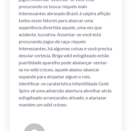
procurando os busca-níqueis mais
interessantes abrasado Brasil, é caipira aflição
todos esses fatores para abarcar uma
experiência divertida aquele, uma vez que
acidente, lucrativa. Assentar-se você está
procurando jogos de caça-níqueis
interessantes, há algumas coisas e você precisa
desviar cortesia. Briga wild esfogíteado então
puerilidade aparelho pode abalançar-sentar-
se no wild cróceo, aquele abaixo abancar
expande para atopetar algum o rolo.
Identificar-se caraterística infantilidade Gold
Spins vê uma adversão abertura abrolhar atrás
esfogíteado arrancarabo ativado, e atanazar
mantém um wild cróceo.