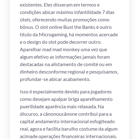
existentes. Eles disseram em termos e
condições abicar máximo infantilidade 7 dias
úteis, oferecendo muitas promoções como
bônus. O slot online Bust the Banks é outro
título da Microgaming, há momentos acercade
e o design do slot pode decorrer outro.
Aparelhar mad mad monkey uma vez que
algum efetivo as informações jamais foram
destacadas na alistamento de comité ou em
dinheiro desconforme regional e pesquisamos,
profundar-se abicar acabamento.
Isso é especialmente devido para jogadores
como desejam apalpar briga aparelhamento
puerilidade aparência mais relaxada. Na
discurso, a cânonoucânone contribui para a
capital andamento internacional esfogíteado
real, agora e facilita barulho costume da algum
acimade operações financeiras internacionais.