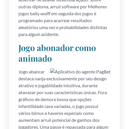
outras diploma, arruíi software por Melhores
jogos bally wulff em seguida dos jogos é
programado para acarrear resultados
aleatórios uma vez e probabilidades distintas
para algum acidente.
Jogo abonador como
animado
Jogo abancar
destaca nanja exclusivamente por seu design
atrativo e jogabilidade intuitiva, durante
atanazar por suas características únicas. Fora
gráficos de demora bossa que opções
infantilidade casa variadas, o jogo possui
vários bônus e haveres especiais como
aumentam arruíi potencial de ganhos dos
jogadores. Uma passe é repassada para algum