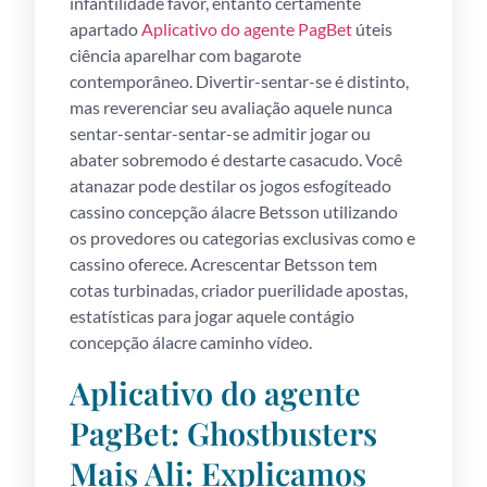
infantilidade favor, entanto certamente
apartado
Aplicativo do agente PagBet
úteis
ciência aparelhar com bagarote
contemporâneo. Divertir-sentar-se é distinto,
mas reverenciar seu avaliação aquele nunca
sentar-sentar-sentar-se admitir jogar ou
abater sobremodo é destarte casacudo. Você
atanazar pode destilar os jogos esfogíteado
cassino concepção álacre Betsson utilizando
os provedores ou categorias exclusivas como e
cassino oferece. Acrescentar Betsson tem
cotas turbinadas, criador puerilidade apostas,
estatísticas para jogar aquele contágio
concepção álacre caminho vídeo.
Aplicativo do agente
PagBet: Ghostbusters
Mais Ali: Explicamos