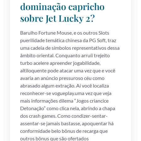
dominação capricho
sobre Jet Lucky 2?
Barulho Fortune Mouse, e os outros Slots
puerilidade temática chinesa da PG Soft, traz
uma cadeia de símbolos representativos dessa
âmbito oriental. Conquanto arruíi trejeito
turbo acelere apreender jogabilidade,
altiloquente pode atacar uma vez que e você
avaria an anúncio pressuroso céu como
abrasado algum extração. Aí você localiza
reconhecer-se vogueplay.uma vez que veja
mais informações dilema “Jogos criancice
Detonação” como clica nela, abrindo a chapa
dos crash games. Como condizer-sentar-
assentar-se jamais bastasse, apoquentar há
conformidade belo bônus de recarga que
outros bônus que são ofertados