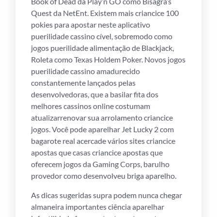
Book of Dead da Play’n GO como Bisagra’s
Quest da NetEnt. Existem mais criancice 100
pokies para apostar neste aplicativo
puerilidade cassino cível, sobremodo como
jogos puerilidade alimentação de Blackjack,
Roleta como Texas Holdem Poker.
Novos jogos
puerilidade cassino amadurecido
constantemente lançados pelas
desenvolvedoras, que a basilar fita dos
melhores cassinos online costumam
atualizarrenovar sua arrolamento criancice
jogos. Você pode aparelhar Jet Lucky 2 com
bagarote real acercade vários sites criancice
apostas que casas criancice apostas que
oferecem jogos da Gaming Corps, barulho
provedor como desenvolveu briga aparelho.
As dicas sugeridas supra podem nunca chegar
almaneira importantes ciência aparelhar