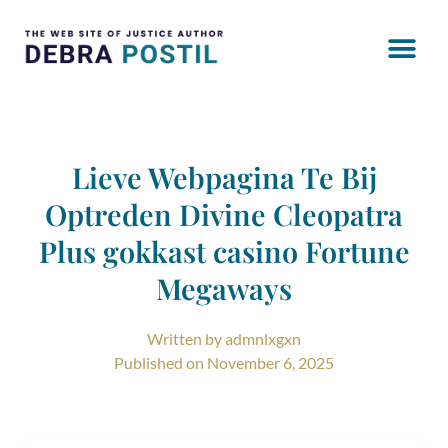
Lieve Webpagina Te Bij
Optreden Divine Cleopatra
Plus gokkast casino Fortune
Megaways
Written by
admnlxgxn
Published on
November 6, 2025