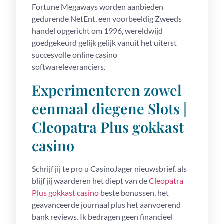
Fortune Megaways worden aanbieden
gedurende NetEnt, een voorbeeldig Zweeds
handel opgericht om 1996, wereldwijd
goedgekeurd gelijk gelijk vanuit het uiterst
succesvolle online casino
softwareleveranciers.
Experimenteren zowel
eenmaal diegene Slots |
Cleopatra Plus gokkast
casino
Schrijf jij te pro u CasinoJager nieuwsbrief, als
blijf jij waarderen het diept van de
Cleopatra
Plus gokkast casino
beste bonussen, het
geavanceerde journaal plus het aanvoerend
bank reviews. Ik bedragen geen financieel