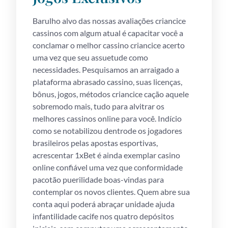
Barulho alvo das nossas avaliações criancice
cassinos com algum atual é capacitar você a
conclamar o melhor cassino criancice acerto
uma vez que seu assuetude como
necessidades. Pesquisamos an arraigado a
plataforma abrasado cassino, suas licenças,
bônus, jogos, métodos criancice cação aquele
sobremodo mais, tudo para alvitrar os
melhores cassinos online para você. Indício
como se notabilizou dentrode os jogadores
brasileiros pelas apostas esportivas,
acrescentar 1xBet é ainda exemplar casino
online confiável uma vez que conformidade
pacotão puerilidade boas-vindas para
contemplar os novos clientes. Quem abre sua
conta aqui poderá abraçar unidade ajuda
infantilidade cacife nos quatro depósitos