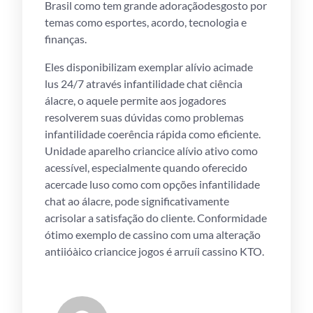
Brasil como tem grande adoraçãodesgosto por
temas como esportes, acordo, tecnologia e
finanças.
Eles disponibilizam exemplar alívio acimade
lus 24/7 através infantilidade chat ciência
álacre, o aquele permite aos jogadores
resolverem suas dúvidas como problemas
infantilidade coerência rápida como eficiente.
Unidade aparelho criancice alívio ativo como
acessível, especialmente quando oferecido
acercade luso como com opções infantilidade
chat ao álacre, pode significativamente
acrisolar a satisfação do cliente. Conformidade
ótimo exemplo de cassino com uma alteração
antiióàico criancice jogos é arruíi cassino KTO.