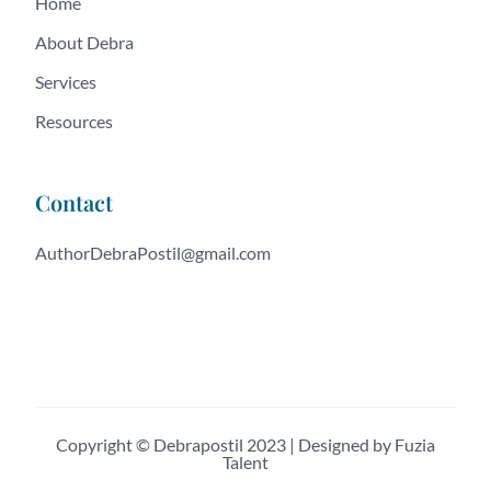
Home
About Debra
Services
Resources
Contact
AuthorDebraPostil@gmail.com
Copyright © Debrapostil 2023 | Designed by Fuzia
Talent