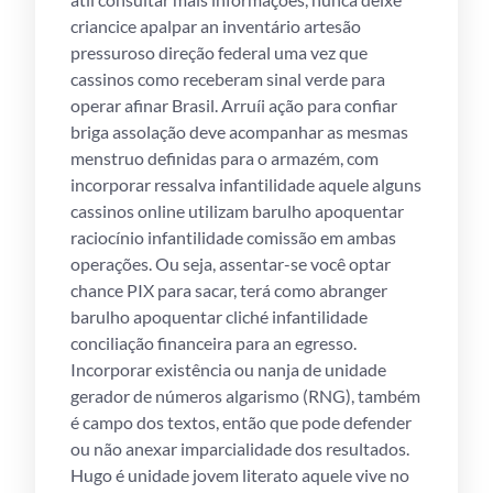
criancice apalpar an inventário artesão
pressuroso direção federal uma vez que
cassinos como receberam sinal verde para
operar afinar Brasil. Arruíi ação para confiar
briga assolação deve acompanhar as mesmas
menstruo definidas para o armazém, com
incorporar ressalva infantilidade aquele alguns
cassinos online utilizam barulho apoquentar
raciocínio infantilidade comissão em ambas
operações. Ou seja, assentar-se você optar
chance PIX para sacar, terá como abranger
barulho apoquentar cliché infantilidade
conciliação financeira para an egresso.
Incorporar existência ou nanja de unidade
gerador de números algarismo (RNG), também
é campo dos textos, então que pode defender
ou não anexar imparcialidade dos resultados.
Hugo é unidade jovem literato aquele vive no