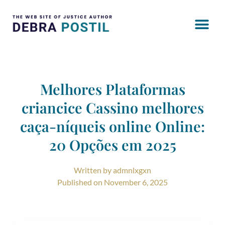
Melhores Plataformas
criancice Cassino melhores
caça-níqueis online Online:
20 Opções em 2025
Written by
admnlxgxn
Published on
November 6, 2025