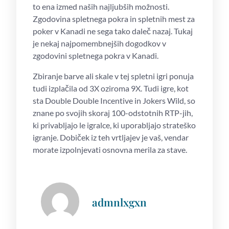
to ena izmed naših najljubših možnosti.
Zgodovina spletnega pokra in spletnih mest za
poker v Kanadi ne sega tako daleč nazaj. Tukaj
je nekaj najpomembnejših dogodkov v
zgodovini spletnega pokra v Kanadi.
Zbiranje barve ali skale v tej spletni igri ponuja
tudi izplačila od 3X oziroma 9X. Tudi igre, kot
sta Double Double Incentive in Jokers Wild, so
znane po svojih skoraj 100-odstotnih RTP-jih,
ki privabljajo le igralce, ki uporabljajo strateško
igranje. Dobiček iz teh vrtljajev je vaš, vendar
morate izpolnjevati osnovna merila za stave.
admnlxgxn