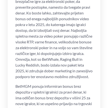
brezplačne igre za elektronski poker, da
preverite postopke, namesto da tvegate pravi
denar. Ko boste lahko, zahtevajte prijeten
bonus od enega najboljših ponudnikov video
pokra v letu 2025, do katerega imajo igralci
dostop, da bi izboljšali svoj denar. Najboljša
spletna mesta za video poker ponujajo različne
visoke RTP, varne finance, velikodušne bonuse
za elektronski poker in na voljo so vam številne
različice iger, ki dopolnjujejo izbiro igralca.
Omrežja, kot so BetWhale, Raging Bull in
Lucky Reddish, bodo izdala nov paket leta
2025, ki združuje dober marketing in zanesljivo
podporo ter enostavno mobilno združljivost.
BetMGM ponuja informiran bonus brez
depozita v spletni igralnici za pravi denar, ki
ima odličen bonus brez depozita v višini 25 za
nove igralce, ki se uspešno prijavijo na trgovski