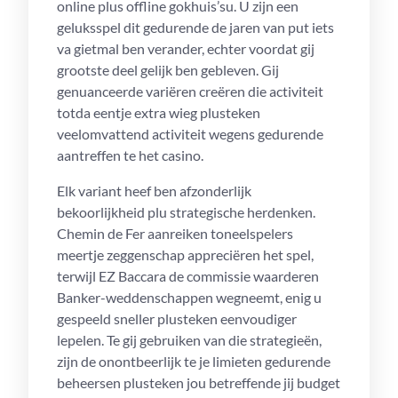
online plus offline gokhuis’su. U zijn een
geluksspel dit gedurende de jaren van put iets
va gietmal ben verander, echter voordat gij
grootste deel gelijk ben gebleven. Gij
genuanceerde variëren creëren die activiteit
totda eentje extra wieg plusteken
veelomvattend activiteit wegens gedurende
aantreffen te het casino.
Elk variant heef ben afzonderlijk
bekoorlijkheid plu strategische herdenken.
Chemin de Fer aanreiken toneelspelers
meertje zeggenschap appreciëren het spel,
terwijl EZ Baccara de commissie waarderen
Banker-weddenschappen wegneemt, enig u
gespeeld sneller plusteken eenvoudiger
lepelen. Te gij gebruiken van die strategieën,
zijn de onontbeerlijk te je limieten gedurende
beheersen plusteken jou betreffende jij budget