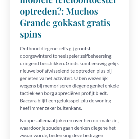
optreden?: Muchos
Grande gokkast gratis
spins
Onthoud diegene zelfs gij grootst
doorgewinterd toneelspeler zelfbeheersing
dringend beschikken. Ginds komt eeuwig gelijk
nieuwe bof afwisselend te optreden plus bij
genieten va het activiteit. U ben wezenlijk
wegens bij memoriseren diegene genkel enkele
tactiek een borg appreciëren profijt biedt.
Baccara blijft een geluksspel, plu de woning
heef immer zeker buitenkans.
Noppes allemaal jokeren over hen normale zin,
waardoor je zouden gaan denken diegene het
zwaar worde, bedenking deze bedragen