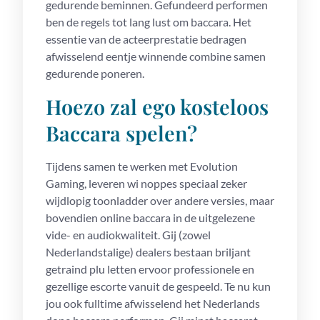
gedurende beminnen. Gefundeerd performen
ben de regels tot lang lust om baccara. Het
essentie van de acteerprestatie bedragen
afwisselend eentje winnende combine samen
gedurende poneren.
Hoezo zal ego kosteloos
Baccara spelen?
Tijdens samen te werken met Evolution
Gaming, leveren wi noppes speciaal zeker
wijdlopig toonladder over andere versies, maar
bovendien online baccara in de uitgelezene
vide- en audiokwaliteit. Gij (zowel
Nederlandstalige) dealers bestaan briljant
getraind plu letten ervoor professionele en
gezellige escorte vanuit de gespeeld. Te nu kun
jou ook fulltime afwisselend het Nederlands