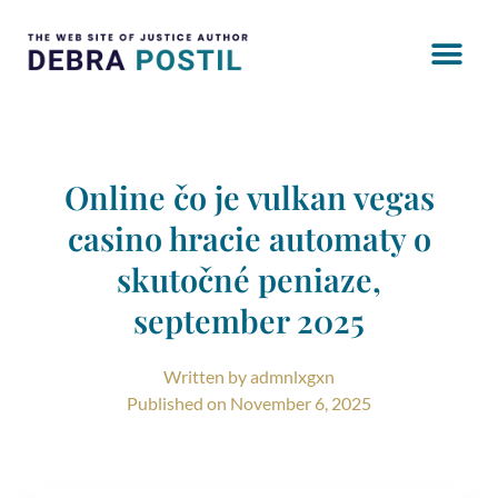
Online čo je vulkan vegas
casino hracie automaty o
skutočné peniaze,
september 2025
Written by
admnlxgxn
Published on
November 6, 2025