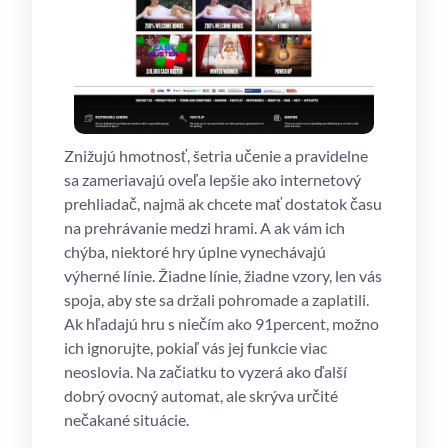
Znižujú hmotnosť, šetria učenie a pravidelne
sa zameriavajú oveľa lepšie ako internetový
prehliadač, najmä ak chcete mať dostatok času
na prehrávanie medzi hrami. A ak vám ich
chýba, niektoré hry úplne vynechávajú
výherné línie. Žiadne línie, žiadne vzory, len vás
spoja, aby ste sa držali pohromade a zaplatili.
Ak hľadajú hru s niečím ako 91percent, možno
ich ignorujte, pokiaľ vás jej funkcie viac
neoslovia. Na začiatku to vyzerá ako ďalší
dobrý ovocný automat, ale skrýva určité
nečakané situácie.