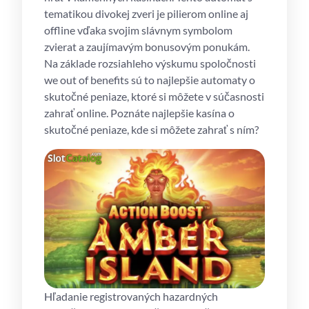
tematikou divokej zveri je pilierom online aj
offline vďaka svojim slávnym symbolom
zvierat a zaujímavým bonusovým ponukám.
Na základe rozsiahleho výskumu spoločnosti
we out of benefits sú to najlepšie automaty o
skutočné peniaze, ktoré si môžete v súčasnosti
zahrať online. Poznáte najlepšie kasína o
skutočné peniaze, kde si môžete zahrať s ním?
Hľadanie registrovaných hazardných