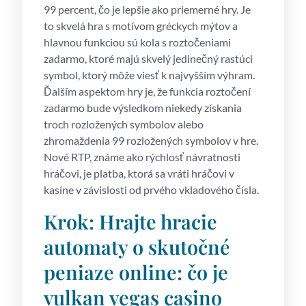
99 percent, čo je lepšie ako priemerné hry.
Je
to skvelá hra s motívom gréckych mýtov a
hlavnou funkciou sú kola s roztočeniami
zadarmo, ktoré majú skvelý jedinečný rastúci
symbol, ktorý môže viesť k najvyšším výhram.
Ďalším aspektom hry je, že funkcia roztočení
zadarmo bude výsledkom niekedy získania
troch rozložených symbolov alebo
zhromaždenia 99 rozložených symbolov v hre.
Nové RTP, známe ako rýchlosť návratnosti
hráčovi, je platba, ktorá sa vráti hráčovi v
kasíne v závislosti od prvého vkladového čísla.
Krok: Hrajte hracie
automaty o skutočné
peniaze online: čo je
vulkan vegas casino