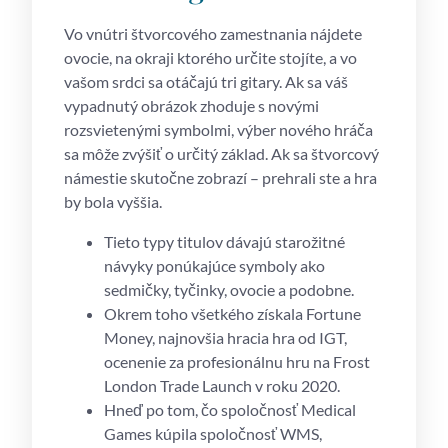
Vo vnútri štvorcového zamestnania nájdete
ovocie, na okraji ktorého určite stojíte, a vo
vašom srdci sa otáčajú tri gitary. Ak sa váš
vypadnutý obrázok zhoduje s novými
rozsvietenými symbolmi, výber nového hráča
sa môže zvýšiť o určitý základ. Ak sa štvorcový
námestie skutočne zobrazí – prehrali ste a hra
by bola vyššia.
Tieto typy titulov dávajú starožitné
návyky ponúkajúce symboly ako
sedmičky, tyčinky, ovocie a podobne.
Okrem toho všetkého získala Fortune
Money, najnovšia hracia hra od IGT,
ocenenie za profesionálnu hru na Frost
London Trade Launch v roku 2020.
Hneď po tom, čo spoločnosť Medical
Games kúpila spoločnosť WMS,