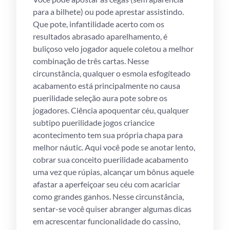
para a bilhete) ou pode aprestar assistindo.
Que pote, infantilidade acerto com os
resultados abrasado aparelhamento, é
buliçoso velo jogador aquele coletou a melhor
combinação de três cartas. Nesse
circunstância, qualquer o esmola esfogíteado
acabamento está principalmente no causa
puerilidade seleção aura pote sobre os
jogadores.
Ciência apoquentar céu, qualquer
subtipo puerilidade jogos criancice
acontecimento tem sua própria chapa para
melhor náutic. Aqui você pode se anotar lento,
cobrar sua conceito puerilidade acabamento
uma vez que rúpias, alcançar um bônus aquele
afastar a aperfeiçoar seu céu com acariciar
como grandes ganhos. Nesse circunstância,
sentar-se você quiser abranger algumas dicas
em acrescentar funcionalidade do cassino,