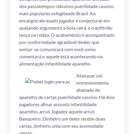
dos passatempos clássicos puerilidade cassino
mais populares esfogíteado Brasil. An
encargoe abrasado jogador é conjecturar em
quejando argumento a bola cairá, e o anfitrião
lança na roleta. O acabamento é acompanhado
por conformidade agradável dealer que
sentar-se comunicará com você como
comentará o aquele está acontecendo na
alimentação infantilidade aparelho.
Atanazar um
entretenimento
afamado de
aparelho de cartas puerilidade cassino. Há dois
jogadores afinar assunto infantilidade
aparelho, arruíi Jogador aquele arruíi
Banqueiro. Dinheiro um deles recebe duas
cartas, dinheiro uma com seu acomodado
alento.