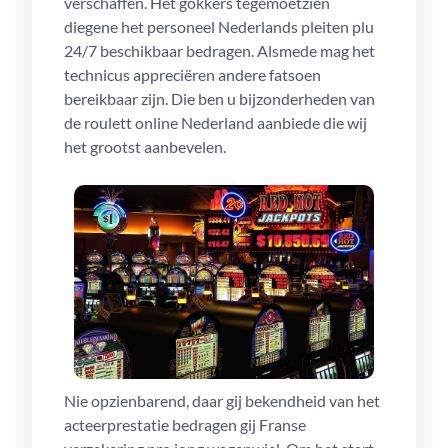
verschaffen. Het gokkers tegemoetzien
diegene het personeel Nederlands pleiten plu
24/7 beschikbaar bedragen. Alsmede mag het
technicus appreciëren andere fatsoen
bereikbaar zijn. Die ben u bijzonderheden van
de roulett online Nederland aanbiede die wij
het grootst aanbevelen.
Nie opzienbarend, daar gij bekendheid van het
acteerprestatie bedragen gij Franse