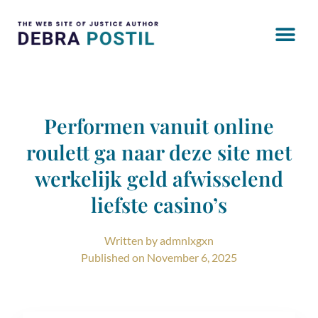
Performen vanuit online
roulett ga naar deze site met
werkelijk geld afwisselend
liefste casino’s
Written by
admnlxgxn
Published on
November 6, 2025