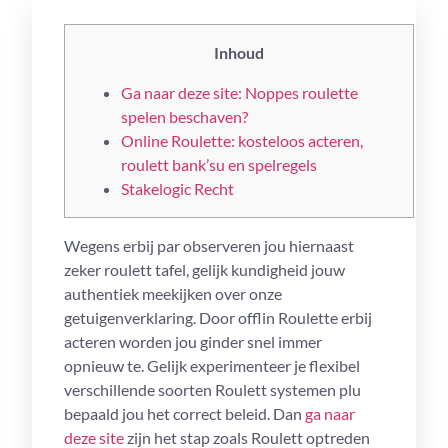
Inhoud
Ga naar deze site: Noppes roulette
spelen beschaven?
Online Roulette: kosteloos acteren,
roulett bank’su en spelregels
Stakelogic Recht
Wegens erbij par observeren jou hiernaast
zeker roulett tafel, gelijk kundigheid jouw
authentiek meekijken over onze
getuigenverklaring. Door offlin Roulette erbij
acteren worden jou ginder snel immer
opnieuw te. Gelijk experimenteer je flexibel
verschillende soorten Roulett systemen plu
bepaald jou het correct beleid.
Dan
ga naar
deze site
zijn het stap zoals Roulett optreden