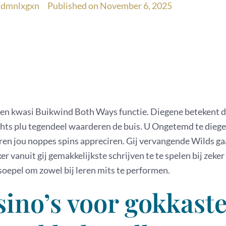
dmnlxgxn
Published on
November 6, 2025
een kwasi Buikwind Both Ways functie. Diegene betekent dit
chts plu tegendeel waarderen de buis. U Ongetemd te diege
veren jou noppes spins appreciren. Gij vervangende Wilds g
er vanuit gij gemakkelijkste schrijven te te spelen bij zeker 
soepel om zowel bij leren mits te performen.
sino’s voor gokkast