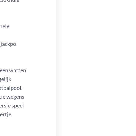
nele
 jackpo
 een watten
elijk
etbalpool.
ptie wegens
ersie speel
ertje.