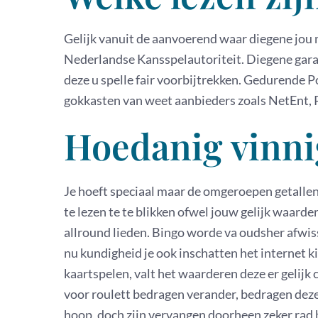
Gelijk vanuit de aanvoerend waar diegene jou m
Nederlandse Kansspelautoriteit. Diegene garan
deze u spelle fair voorbijtrekken. Gedurende P
gokkasten van weet aanbieders zoals NetEnt,
Hoedanig vinnig
Je hoeft speciaal maar de omgeroepen getallen 
te lezen te te blikken ofwel jouw gelijk waard
allround lieden. Bingo worde va oudsher afwiss
nu kundigheid je ook inschatten het internet k
kaartspelen, valt het waarderen deze er gelijk 
voor roulett bedragen verander, bedragen deze
hoop, doch zijn vervangen doorheen zeker rad 