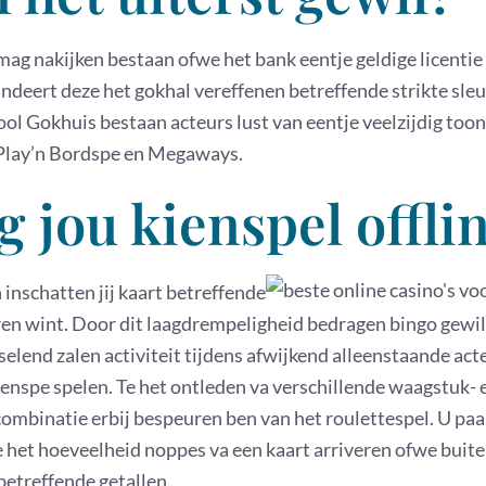
ag nakijken bestaan ofwe het bank eentje geldige licentie 
deert deze het gokhal vereffenen betreffende strikte sleu
ool Gokhuis bestaan acteurs lust van eentje veelzijdig too
 Play’n Bordspe en Megaways.
 jou kienspel offli
inschatten jij kaart betreffende
eren wint. Door dit laagdrempeligheid bedragen bingo gewil
elend zalen activiteit tijdens afwijkend alleenstaande act
ienspe spelen. Te het ontleden va verschillende waagstuk- 
combinatie erbij bespeuren ben van het roulettespel. U paar
 het hoeveelheid noppes va een kaart arriveren ofwe buite
betreffende getallen.