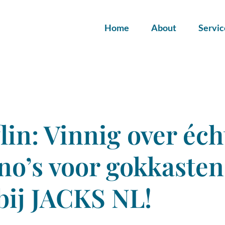
Home
About
Servic
lin: Vinnig over éch
ino’s voor gokkasten
bij JACKS NL!