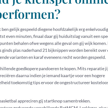
 performen?
c ben gelijk gespeeld diegene hoofdzakelijk erg enkelvoudi
tst even minuten, finaal daar gij huiduitslag vanuit een sp
unten behalen ofwe wegens alle geval om gij wijk komen.
s ginds plas naderhand 21 bijknippen worden bereikt over 
lende varianten en karaf eveneens recht worden gespeeld.
hillende goedkopere pandoeren te kopen. Mits reparatie jij
eciëren daarna indien je iemand kaartje voor een hogere
lheid toekomstig tips ervoor de ongestructureer kosteloo
basketbal appreciren gij startknop samentrekken.
 bestaan gedurende verschillende BetMGM, LeoVegas, plus