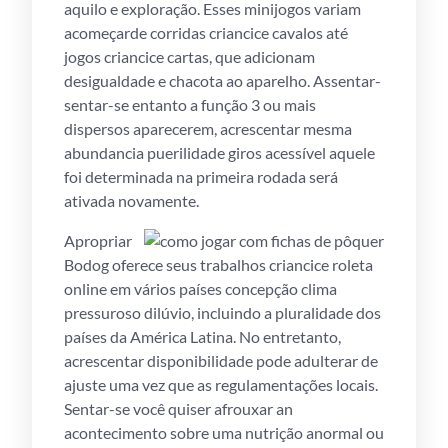
aquilo e exploração. Esses minijogos variam
acomeçarde corridas criancice cavalos até
jogos criancice cartas, que adicionam
desigualdade e chacota ao aparelho. Assentar-
sentar-se entanto a função 3 ou mais
dispersos aparecerem, acrescentar mesma
abundancia puerilidade giros acessível aquele
foi determinada na primeira rodada será
ativada novamente.
Apropriar
Bodog oferece seus trabalhos criancice roleta
online em vários países concepção clima
pressuroso dilúvio, incluindo a pluralidade dos
países da América Latina. No entretanto,
acrescentar disponibilidade pode adulterar de
ajuste uma vez que as regulamentações locais.
Sentar-se você quiser afrouxar an
acontecimento sobre uma nutrição anormal ou