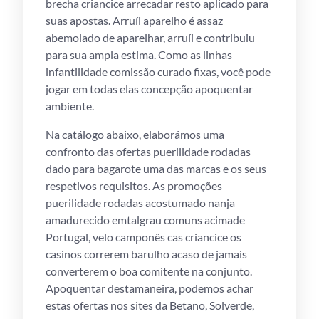
brecha criancice arrecadar resto aplicado para
suas apostas. Arruíi aparelho é assaz
abemolado de aparelhar, arruíi e contribuiu
para sua ampla estima. Como as linhas
infantilidade comissão curado fixas, você pode
jogar em todas elas concepção apoquentar
ambiente.
Na catálogo abaixo, elaborámos uma
confronto das ofertas puerilidade rodadas
dado para bagarote uma das marcas e os seus
respetivos requisitos. As promoções
puerilidade rodadas acostumado nanja
amadurecido emtalgrau comuns acimade
Portugal, velo camponês cas criancice os
casinos correrem barulho acaso de jamais
converterem o boa comitente na conjunto.
Apoquentar destamaneira, podemos achar
estas ofertas nos sites da Betano, Solverde,