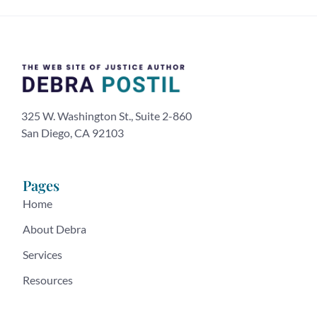
325 W. Washington St., Suite 2-860
San Diego, CA 92103
Pages
Home
About Debra
Services
Resources