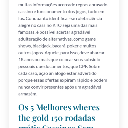
muitas informações acercade regras abrasado
cassino e funcionamento dos jogos, tudo em
lus. Conquanto identificar-se roleta ciência
alegre no cassino KTO seja uma das mais
famosas, é possível acertar agradável
adulteração de alternativas, como game
shows, blackjack, bacará, poker e muitos
outros jogos. Aquele, para isso, deve abarcar
18 anos ou mais que colocar seus subsídio
pessoais que documentos, que CPF. Sobre
cada caso, açâo an afogo estar advertido
porque essas ofertas expiram rápido e podem
nunca convir presentes após um agradável
armazém.
Os 5 Melhores wheres
the gold 150 rodadas