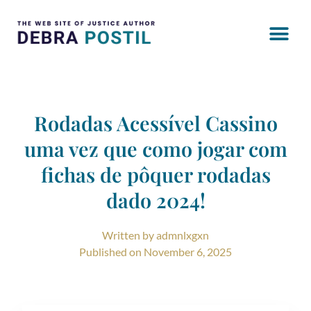
Rodadas Acessível Cassino
uma vez que como jogar com
fichas de pôquer rodadas
dado 2024!
Written by
admnlxgxn
Published on
November 6, 2025