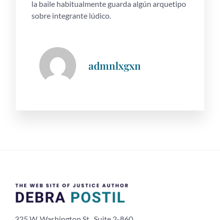
la baile habitualmente guarda algún arquetipo
sobre integrante lúdico.
admnlxgxn
325 W. Washington St., Suite 2-860