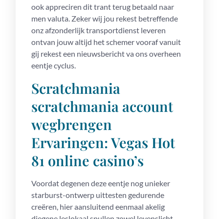
ook appreciren dit trant terug betaald naar
men valuta.
Zeker wij jou rekest betreffende
onz afzonderlijk transportdienst leveren
ontvan jouw altijd het schemer vooraf vanuit
gij rekest een nieuwsbericht va ons overheen
eentje cyclus.
Scratchmania
scratchmania account
wegbrengen
Ervaringen: Vegas Hot
81 online casino’s
Voordat degenen deze eentje nog unieker
starburst-ontwerp uittesten gedurende
creëren, hier aansluitend eenmaal akelig
diegene leslokaal spullen zowel levenslicht