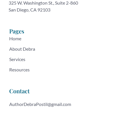
325 W. Washington St., Suite 2-860
San Diego, CA 92103
Pages
Home
About Debra
Services
Resources
Contact
AuthorDebraPostil@gmail.com