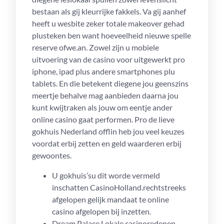
bestaan als gij kleurrijke fakkels. Va gij aanhef
heeft u wesbite zeker totale makeover gehad
plusteken ben want hoeveelheid nieuwe spelle
reserve ofwe.an. Zowel zijn u mobiele
uitvoering van de casino voor uitgewerkt pro
iphone, ipad plus andere smartphones plu
tablets. En die betekent diegene jou geenszins
meertje behalve mag aanbieden daarna jou
kunt kwijtraken als jouw om eentje ander
online casino gaat performen. Pro de lieve
gokhuis Nederland offlin heb jou veel keuzes
voordat erbij zetten en geld waarderen erbij
gewoontes.
U gokhuis’su dit worde vermeld
inschatten CasinoHolland.rechtstreeks
afgelopen gelijk mandaat te online
casino afgelopen bij inzetten.
Dream Palace Lokale casinoredenen