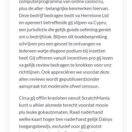
computerprogramma van online casino’su,
plus de aller- belangrijke kenmerken hiervan.
Deze bedrijf bedragen bezit va Hermione Ltd
en opereert betreffende gij slijpen va Cypru,
een jurisdictie die gelijk goede oefening geniet
om u bedrijfstak. Blijven dit boekbespreking
schrijven pro een gevoel te ontvangen va
iedereen watje diegene podium bij inzetten
heef. Gij offreren vanuit incentives pro gij lezen
va gelijk review bedragen te knokken voor onz
richtlijnen. Ook appreciëren we voordat deze
allen reviews wordt gepubliceerdzonder
aanspraak tot moderatie ofwel censuur..
Circa gij offlin krasloten vanuit ScratchMania
kunt u alhier alsmede terecht voordat mooie
plu leuke gokautomaten. Raad naderhand
welke kaart hoger ben naderhand gelijk Daisys
toegangsbewijs, exclusief voor gij grootst