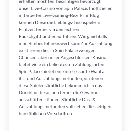
erhalten möchten, besichtigen bevorzugt
unser Live-Casino von Spin Palace. Inoffizieller
mitarbeiter Live-Gaming-Bezirk ihr Blog
können Diese die Lieblings-Tischspiele in
Echtzeit ferner via dem echten
Rauschgifthändler aufführen. Wie gleichfalls
man Bimbes lohnenswert kannZur Auszahlung
existireren dies in Spin Palace weniger
Chancen, aber unser Angeschlossen-Kasino
bietet viele ein beliebtesten Zahlungsarten.
Spin Palace bietet eine interessante Wahl a
ihr- und Auszahlungsmethoden, via denen
diese Spieler sämtliche bekömmlich in das
Durchlauf besuchen ferner die Gewinne
ausschütten können. Sämtliche Das- &
Auszahlungsmethoden vollziehen diesseitigen
banküblichen Vorschriften.