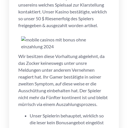
unsereins welches Spielsaal zur Klarstellung
kontaktiert. Unser Kasino bestätigte, wirklich
so unser 50 $ Riesenerfolg des Spielers
freigegeben & ausgezahlt worden artikel.
Wir besitzen diese Vorhaltung abgelehnt, da
das Zocker keineswegs unter unsre
Meldungen unter anderem Vernehmen
reagiert hat. Ihr Gamer bestätigte in seiner
zweiten Symptom, auf diese weise er die
Ausschüttung einbehalten hat. Der Spieler
nicht mehr da Fünfter kontinent ist und bleibt
mürrisch via einem Auszahlungsprozess.
Unser Spielerin behauptet, wirklich so
die leser kein Bonusangebot eingelöst