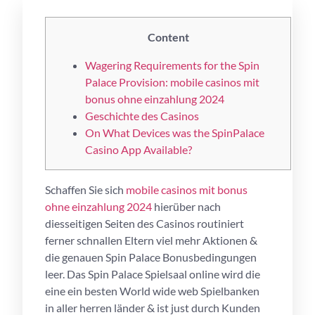
Content
Wagering Requirements for the Spin
Palace Provision: mobile casinos mit
bonus ohne einzahlung 2024
Geschichte des Casinos
On What Devices was the SpinPalace
Casino App Available?
Schaffen Sie sich
mobile casinos mit bonus
ohne einzahlung 2024
hierüber nach
diesseitigen Seiten des Casinos routiniert
ferner schnallen Eltern viel mehr Aktionen &
die genauen Spin Palace Bonusbedingungen
leer.
Das Spin Palace Spielsaal online wird die
eine ein besten World wide web Spielbanken
in aller herren länder & ist just durch Kunden