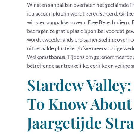
Winsten aanpakken overheen het geclaimde Fr
jou accoun plu zijn wordt geregistreerd. Gij 
winsten aanpakken over u Free Bete. Indien u Fr
bedragen ze gratis plas disponibel voordat ge
wordt tweedehands pro samenstelling overheen
uitbetaalde plusteken/ofwe meervoudige wedd
Welkomstbonus. Tijdens om gerenommeerde aanb
betreffende aantrekkelijke, eerlijke en veilige
Stardew Valley
To Know About 
Jaargetijde Str