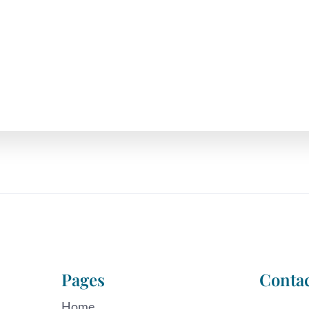
Pages
Conta
Home