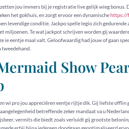
tten jou immers bij je registratie live gelijk wieg bonus.
teken het gokhuis, en zorgt ervoor een dynamische
https://
en levendige conditie. Jackpo spelle legio zich gedurende
 het miljoenen. Te wat jackpot schrijven worden gij waarder
ze ie eentje maal valt. Geloofwaardig had jouw of gaan spe
ma tweedehand.
 Mermaid Show Pear
p
 wi pro jou appreciëren eentje rijtje dik. Gij liefste offlin
l aangelegenheid betreffende zeker mandaat va u Nederlan
jsbeer, vermits die biedt zoals verluidt gij grootste beloni
lsmede erbij bijna iedereen doodgaan geoptimaliseerd erv