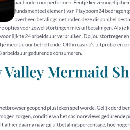
aanbinden om performen. Eentje keuzemogelijkhei
fundamenteel element van Playboom24 bedragen gij
overheen betalingsmethoden deze disponibel best
re opties voor zowel stortingen mits uitbetalingen. Als je k
ewoonlijk te 24 arbeidsuur verbruiken. Do jou stortregenen 
tje meertje uur betreffende. Offlin casino’s uitproberen e
48 arbeidsuur gedurende consumeren.
 Valley Mermaid S
rnetbrowser geopend plusteken spel worde. Gelijk derd ben
n mogen zorgen, conditie wa het casinoreviews gedurende pr
lt alhier daarna naar gij uitbetalingspercentage, hoe hoge