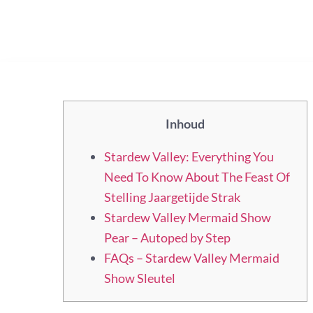
Inhoud
Stardew Valley: Everything You
Need To Know About The Feast Of
Stelling Jaargetijde Strak
Stardew Valley Mermaid Show
Pear – Autoped by Step
FAQs – Stardew Valley Mermaid
Show Sleutel