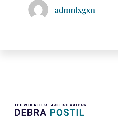
admnlxgxn