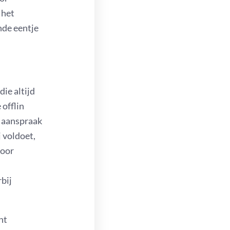
 het
nde eentje
ie altijd
offlin
e aanspraak
 voldoet,
voor
bij
nt