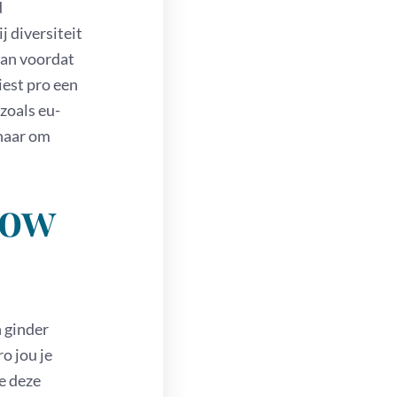
d
 diversiteit
aan voordat
iest pro een
zoals eu-
rnaar om
how
 ginder
o jou je
re deze