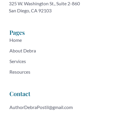
325 W. Washington St., Suite 2-860
San Diego, CA 92103
Pages
Home
About Debra
Services
Resources
Contact
AuthorDebraPostil@gmail.com