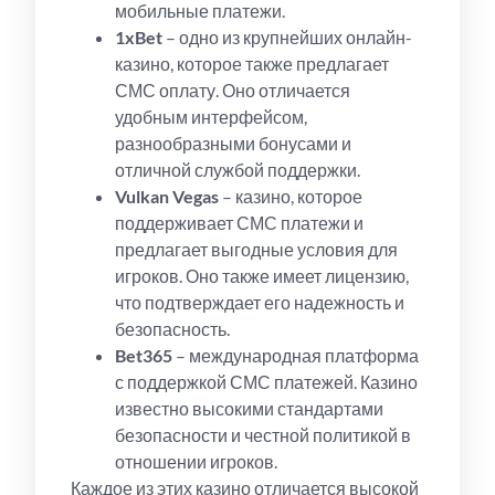
мобильные платежи.
1xBet
– одно из крупнейших онлайн-
казино, которое также предлагает
СМС оплату. Оно отличается
удобным интерфейсом,
разнообразными бонусами и
отличной службой поддержки.
Vulkan Vegas
– казино, которое
поддерживает СМС платежи и
предлагает выгодные условия для
игроков. Оно также имеет лицензию,
что подтверждает его надежность и
безопасность.
Bet365
– международная платформа
с поддержкой СМС платежей. Казино
известно высокими стандартами
безопасности и честной политикой в
отношении игроков.
Каждое из этих казино отличается высокой