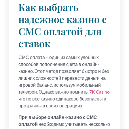
Как выбрать
надежное казино с
СМС оплатой для
ставок
СМС оплата – один из самых удобных
способов пополнения счета в онлайн-
казино. Этот метод позволяет быстро и без
лишних сложностей перевести деньги на
игровой баланс, используя мобильный
телефон. Однако важно помнить,
7K Casino
что не все казино одинаково безопасны и
прозрачны в своих операциях.
При выборе онлайн-казино с СМС
оплатой
необходимо учитывать несколько