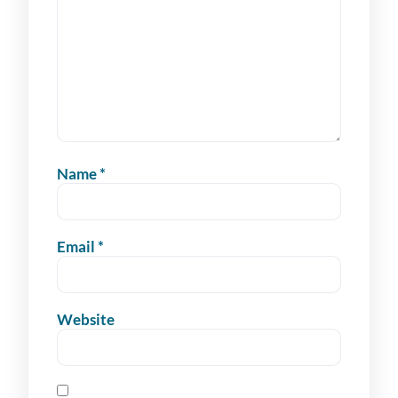
Name
*
Email
*
Website