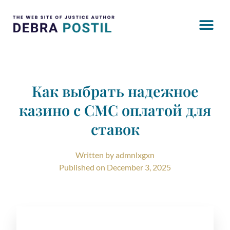
Как выбрать надежное
казино с СМС оплатой для
ставок
Written by
admnlxgxn
Published on
December 3, 2025