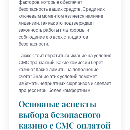
факторов, которые обеспечат
безопасность ваших средств. Среди них
ключевым моментом является наличие
лицензии, так как это подтверждает
законность работы платформы и
соблюдение ею всех стандартов
безопасности.
Также стоит обратить внимание на условия
СМС транзакций. Какие комиссии берет
казино? Какие лимиты на пополнение
счета? Знание этих условий поможет
избежать неприятных сюрпризов и сделает
процесс игры более комфортным.
Основные аспекты
выбора безопасного
казино с СМС оплатой