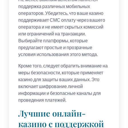
поддержка различных мобильных
операторов. Убедитесь, что ваше казино
поддерживает СМС оплату через вашего
оператора и не имеет скрытых комиссий
или ограничений на транзакции.
Выбирайте платформы, которые
предлагают простые и прозрачные
условия использования этого метода.
Кроме того, следует обратить внимание на
меры безопасности, которые применяет
казино для защиты ваших данных. Это
включает шифрование личной
информации и безопасные каналы для
проведения платежей.
Лучшие онлайн-
казино с поддержкой